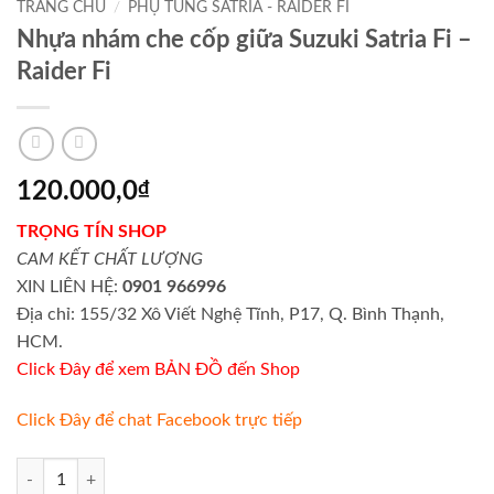
TRANG CHỦ
/
PHỤ TÙNG SATRIA - RAIDER FI
Nhựa nhám che cốp giữa Suzuki Satria Fi –
Raider Fi
120.000,0
₫
TRỌNG TÍN SHOP
CAM KẾT CHẤT LƯỢNG
XIN LIÊN HỆ:
0901 966996
Địa chỉ: 155/32 Xô Viết Nghệ Tĩnh, P17, Q. Bình Thạnh,
HCM.
Click Đây để xem BẢN ĐỒ đến Shop
Click Đây để chat Facebook trực tiếp
Nhựa nhám che cốp giữa Suzuki Satria Fi - Raider Fi số lượng