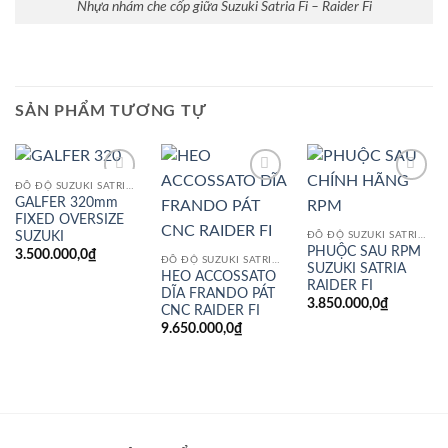
Nhựa nhám che cốp giữa Suzuki Satria Fi – Raider Fi
SẢN PHẨM TƯƠNG TỰ
ĐỒ ĐỘ SUZUKI SATRIA RAIDER FI
Add to
Add to
Add to
GALFER 320mm
wishlist
wishlist
wishlist
FIXED OVERSIZE
SUZUKI
ĐỒ ĐỘ SUZUKI SATRIA RAIDER FI
PHUỘC SAU RPM
3.500.000,0
₫
ĐỒ ĐỘ SUZUKI SATRIA RAIDER FI
SUZUKI SATRIA
HEO ACCOSSATO
RAIDER FI
DĨA FRANDO PÁT
3.850.000,0
₫
CNC RAIDER FI
9.650.000,0
₫