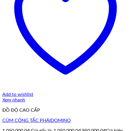
Add to wishlist
Xem nhanh
ĐỒ ĐỘ CAO CẤP
CÙM CÔNG TẮC PHẢIDOMINO
1.050.000,0
₫
Giá gốc là: 1.050.000,0₫.
950.000,0
₫
Giá hiện