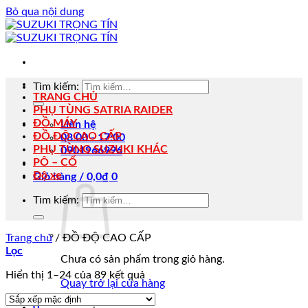
Bỏ qua nội dung
Tìm kiếm:
TRANG CHỦ
PHỤ TÙNG SATRIA RAIDER
ĐỒ MÁY
Liên hệ
ĐỒ ĐỘ CAO CẤP
08:00 - 17:00
PHỤ TÙNG SUZUKI KHÁC
0901966996
PÔ – CỔ
Độ xe
Giỏ hàng /
0,0
₫
0
Tìm kiếm:
Trang chủ
/
ĐỒ ĐỘ CAO CẤP
Lọc
Chưa có sản phẩm trong giỏ hàng.
Hiển thị 1–24 của 89 kết quả
Quay trở lại cửa hàng
0