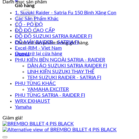
Danh mục sản phẩm
Giỏ hàng
1. Suzuki Raider - Satria Fu 150 Bình Xăng Con
Các Sản Phẩm Khác
CỔ - PÔ ĐỘ
ĐỒ ĐỘ CAO CẤP
ĐỒ ĐỘ SUZUKI SATRIA RAIDER FI
ĐỒ MÁY RAIDER - SATRIA FI
Chưa có sản phẩm trong giỏ hàng.
Excel-RIM - Viet Nam
Quay trở lại cửa hàng
Honda
PHỤ KIỆN BÊN NGOÀI SATRIA - RAIDER
DÀN ÁO SUZUKI SATRIA RAIDER FI
LINH KIỆN SUZUKI THAY THẾ
TEM SUZUKI RAIDER - SATRIA FI
PHỤ TÙNG KHÁC
YAMAHA EXCITER
PHỤ TÙNG SATRIA - RAIDER FI
WRX EXHAUST
Yamaha
Giảm giá!