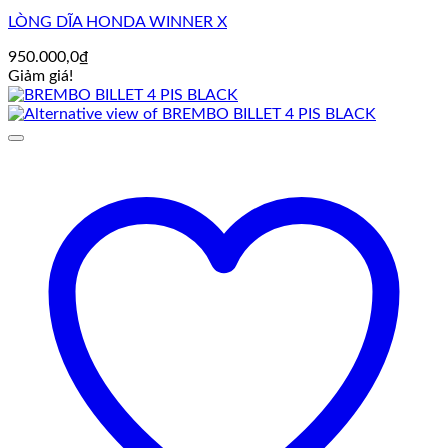
LÒNG DĨA HONDA WINNER X
950.000,0
₫
Giảm giá!