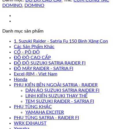
DOMINO
,
DOMINO
Danh mục sản phẩm
1. Suzuki Raider - Satria Fu 150 Bình Xăng Con
Các Sản Phẩm Khác
CỔ - PÔ ĐỘ
ĐỒ ĐỘ CAO CẤP
ĐỒ ĐỘ SUZUKI SATRIA RAIDER FI
ĐỒ MÁY RAIDER - SATRIA FI
Excel-RIM - Viet Nam
Honda
PHỤ KIỆN BÊN NGOÀI SATRIA - RAIDER
DÀN ÁO SUZUKI SATRIA RAIDER FI
LINH KIỆN SUZUKI THAY THẾ
TEM SUZUKI RAIDER - SATRIA FI
PHỤ TÙNG KHÁC
YAMAHA EXCITER
PHỤ TÙNG SATRIA - RAIDER FI
WRX EXHAUST
Yamaha