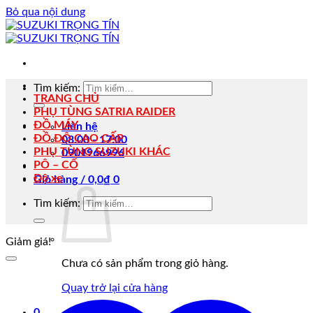
Bỏ qua nội dung
Tìm kiếm:
TRANG CHỦ
PHỤ TÙNG SATRIA RAIDER
ĐỒ MÁY
Liên hệ
ĐỒ ĐỘ CAO CẤP
08:00 - 17:00
PHỤ TÙNG SUZUKI KHÁC
0901966996
PÔ – CỔ
Độ xe
Giỏ hàng /
0,0
₫
0
Tìm kiếm:
Giảm giá!
Chưa có sản phẩm trong giỏ hàng.
Quay trở lại cửa hàng
0