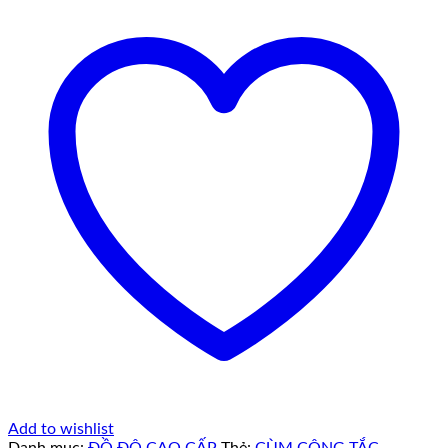
Add to wishlist
Danh mục:
ĐỒ ĐỘ CAO CẤP
Thẻ:
CÙM CÔNG TẮC