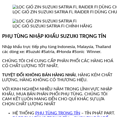
LỌC GIÓ ZIN SUZUKI SATRIA Fi, RAIDER FI DÙNG CH
LỌC GIÓ SUZUKI SATRIA Fi CHÍNH HÃNG
PHỤ TÙNG NHẬP KHẨU SUZUKI TRỌNG TÍN
Nhập khẩu trực tiếp phụ tùng Indonesia, Malaysia, Thailand
các dòng xe: #Suzuki #Satria, #Honda #Sonic Winner.
CHÚNG TÔI CHỈ CUNG CẤP PHÂN PHỐI CÁC HÀNG HOÁ
CÓ CHẤT LƯỢNG TỐT NHẤT,
TUYỆT ĐỐI KHÔNG BÁN HÀNG NHÁI
, HÀNG KÉM CHẤT
LƯỢNG, HÀNG KHÔNG CÓ THƯƠNG HIỆU.
VỚI KINH NGHIỆM NHIỀU NĂM TRONG LĨNH VỰC NHẬP
KHẨU, MUA BÁN PHÂN PHỐI PHỤ TÙNG. CHÚNG TÔI
CAM KẾT LUÔN MANG ĐẾN CHO QUÍ KHÁC SỰ LỰA
CHỌN CHẤT LƯỢNG NHẤT
HỆ THỐNG
PHỤ TÙNG TRỌNG TÍN
– TÍN PHÁT PART.