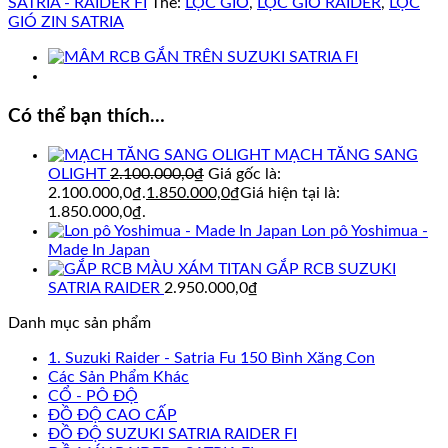
SATRIA - RAIDER FI
Thẻ:
LỌC GIÓ
,
LỌC GIÓ RAIDER
,
LỌC
GIÓ ZIN SATRIA
Có thể bạn thích…
MẠCH TĂNG SANG
OLIGHT
2.100.000,0
₫
Giá gốc là:
2.100.000,0₫.
1.850.000,0
₫
Giá hiện tại là:
1.850.000,0₫.
Lon pô Yoshimua -
Made In Japan
GẮP RCB SUZUKI
SATRIA RAIDER
2.950.000,0
₫
Danh mục sản phẩm
1. Suzuki Raider - Satria Fu 150 Bình Xăng Con
Các Sản Phẩm Khác
CỔ - PÔ ĐỘ
ĐỒ ĐỘ CAO CẤP
ĐỒ ĐỘ SUZUKI SATRIA RAIDER FI