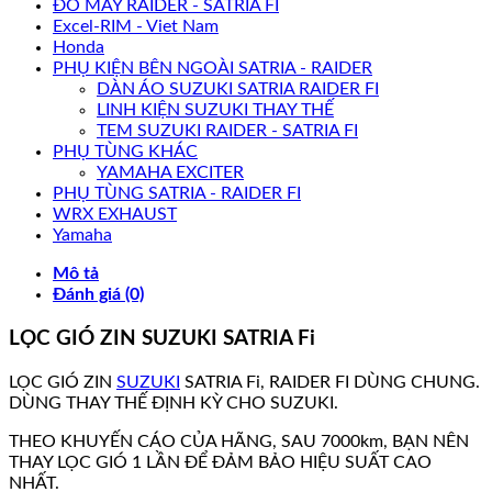
ĐỒ MÁY RAIDER - SATRIA FI
Excel-RIM - Viet Nam
Honda
PHỤ KIỆN BÊN NGOÀI SATRIA - RAIDER
DÀN ÁO SUZUKI SATRIA RAIDER FI
LINH KIỆN SUZUKI THAY THẾ
TEM SUZUKI RAIDER - SATRIA FI
PHỤ TÙNG KHÁC
YAMAHA EXCITER
PHỤ TÙNG SATRIA - RAIDER FI
WRX EXHAUST
Yamaha
Mô tả
Đánh giá (0)
LỌC GIÓ ZIN SUZUKI SATRIA Fi
LỌC GIÓ ZIN
SUZUKI
SATRIA Fi, RAIDER FI DÙNG CHUNG.
DÙNG THAY THẾ ĐỊNH KỲ CHO SUZUKI.
THEO KHUYẾN CÁO CỦA HÃNG, SAU 7000km, BẠN NÊN
THAY LỌC GIÓ 1 LẦN ĐỂ ĐẢM BẢO HIỆU SUẤT CAO
NHẤT.