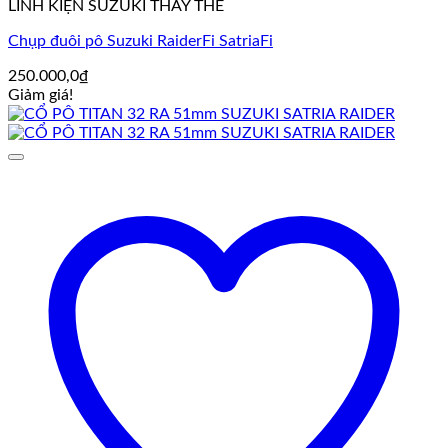
LINH KIỆN SUZUKI THAY THẾ
Chụp đuôi pô Suzuki RaiderFi SatriaFi
250.000,0
₫
Giảm giá!