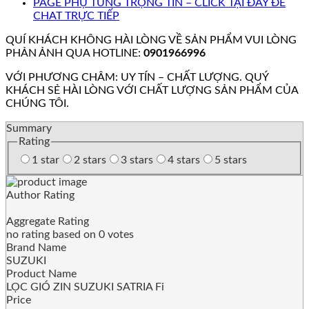
PAGE PHỤ TÙNG TRỌNG TÍN – CLICK TẠI ĐÂY ĐỂ
CHAT TRỰC TIẾP
QUÍ KHÁCH KHÔNG HÀI LÒNG VỀ SẢN PHẨM VUI LÒNG
PHẢN ẢNH QUA HOTLINE:
0901966996
VỚI PHƯƠNG CHÂM: UY TÍN – CHẤT LƯỢNG. QUÝ
KHÁCH SẺ HÀI LÒNG VỚI CHẤT LƯỢNG SẢN PHẨM CỦA
CHÚNG TÔI.
Summary
Rating
1 star
2 stars
3 stars
4 stars
5 stars
Author Rating
Aggregate Rating
no rating
based on
0
votes
Brand Name
SUZUKI
Product Name
LỌC GIÓ ZIN SUZUKI SATRIA Fi
Price