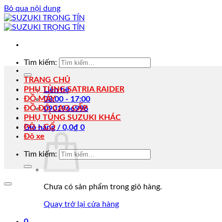
Bỏ qua nội dung
Tìm kiếm:
TRANG CHỦ
PHỤ TÙNG SATRIA RAIDER
Liên hệ
ĐỒ MÁY
08:00 - 17:00
ĐỒ ĐỘ CAO CẤP
0901966996
PHỤ TÙNG SUZUKI KHÁC
PÔ – CỔ
Giỏ hàng /
0,0
₫
0
Độ xe
Tìm kiếm:
Chưa có sản phẩm trong giỏ hàng.
Quay trở lại cửa hàng
0