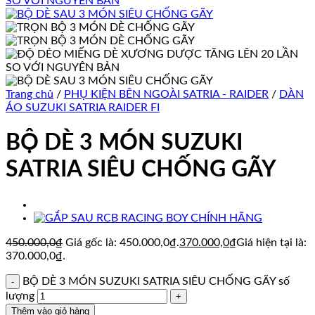
Trang chủ
/
PHỤ KIỆN BÊN NGOÀI SATRIA - RAIDER
/
DÀN
ÁO SUZUKI SATRIA RAIDER FI
BỘ DÈ 3 MÓN SUZUKI
SATRIA SIÊU CHỐNG GÃY
450.000,0
₫
Giá gốc là: 450.000,0₫.
370.000,0
₫
Giá hiện tại là:
370.000,0₫.
BỘ DÈ 3 MÓN SUZUKI SATRIA SIÊU CHỐNG GÃY số
lượng
Thêm vào giỏ hàng