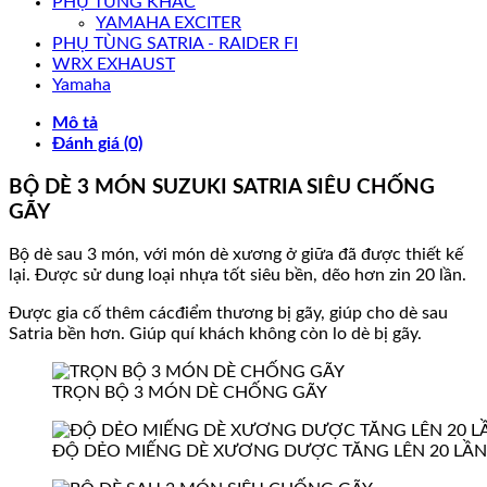
PHỤ TÙNG KHÁC
YAMAHA EXCITER
PHỤ TÙNG SATRIA - RAIDER FI
WRX EXHAUST
Yamaha
Mô tả
Đánh giá (0)
BỘ DÈ 3 MÓN SUZUKI SATRIA SIÊU CHỐNG
GÃY
Bộ dè sau 3 món, với món dè xương ở giữa đã được thiết kế
lại. Được sử dung loại nhựa tốt siêu bền, dẽo hơn zin 20 lần.
Được gia cố thêm cácđiểm thương bị gãy, giúp cho dè sau
Satria bền hơn. Giúp quí khách không còn lo dè bị gãy.
TRỌN BỘ 3 MÓN DÈ CHỐNG GÃY
ĐỘ DẺO MIẾNG DÈ XƯƠNG DƯỢC TĂNG LÊN 20 LẦN