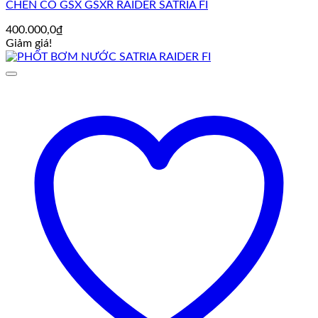
CHÉN CỔ GSX GSXR RAIDER SATRIA FI
400.000,0
₫
Giảm giá!