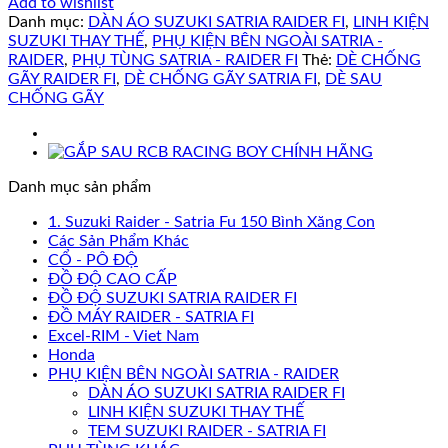
Add to wishlist
Danh mục:
DÀN ÁO SUZUKI SATRIA RAIDER FI
,
LINH KIỆN
SUZUKI THAY THẾ
,
PHỤ KIỆN BÊN NGOÀI SATRIA -
RAIDER
,
PHỤ TÙNG SATRIA - RAIDER FI
Thẻ:
DÈ CHỐNG
GÃY RAIDER FI
,
DÈ CHỐNG GÃY SATRIA FI
,
DÈ SAU
CHỐNG GÃY
Danh mục sản phẩm
1. Suzuki Raider - Satria Fu 150 Bình Xăng Con
Các Sản Phẩm Khác
CỔ - PÔ ĐỘ
ĐỒ ĐỘ CAO CẤP
ĐỒ ĐỘ SUZUKI SATRIA RAIDER FI
ĐỒ MÁY RAIDER - SATRIA FI
Excel-RIM - Viet Nam
Honda
PHỤ KIỆN BÊN NGOÀI SATRIA - RAIDER
DÀN ÁO SUZUKI SATRIA RAIDER FI
LINH KIỆN SUZUKI THAY THẾ
TEM SUZUKI RAIDER - SATRIA FI