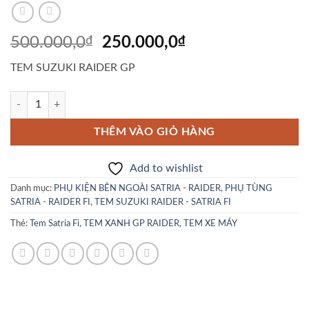
Giá
Giá
500.000,0
₫
250.000,0
₫
gốc
hiện
TEM SUZUKI RAIDER GP
là:
tại
500.000,0₫.
là:
TEM SUZUKI RAIDER GP số lượng
250.000,0₫.
THÊM VÀO GIỎ HÀNG
Add to wishlist
Danh mục:
PHỤ KIỆN BÊN NGOÀI SATRIA - RAIDER
,
PHỤ TÙNG
SATRIA - RAIDER FI
,
TEM SUZUKI RAIDER - SATRIA FI
Thẻ:
Tem Satria Fi
,
TEM XANH GP RAIDER
,
TEM XE MÁY