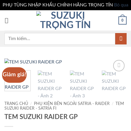
PHỤ TÙNG NHẬP KHẨU CHÍNH HÃNG TRỌNG TÍN
Bỏ qua
Bỏ
0
qua
nội
dung
Tìm
kiếm:
Giảm giá!
Add to
wishlist
TRANG CHỦ
/
PHỤ KIỆN BÊN NGOÀI SATRIA - RAIDER
/
TEM
SUZUKI RAIDER - SATRIA FI
TEM SUZUKI RAIDER GP