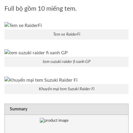
Full bộ gồm 10 miếng tem.
Tem xe RaiderFi
tem suzuki raider fi xanh GP
Khuyến mại tem Suzuki Raider Fi
RATING
1 sta
2 sta
3 sta
4 sta
5 sta
Summary