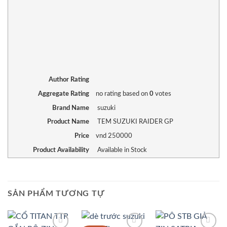
Author Rating
Aggregate Rating
no rating
based on
0
votes
Brand Name
suzuki
Product Name
TEM SUZUKI RAIDER GP
Price
vnd
250000
Product Availability
Available in Stock
SẢN PHẨM TƯƠNG TỰ