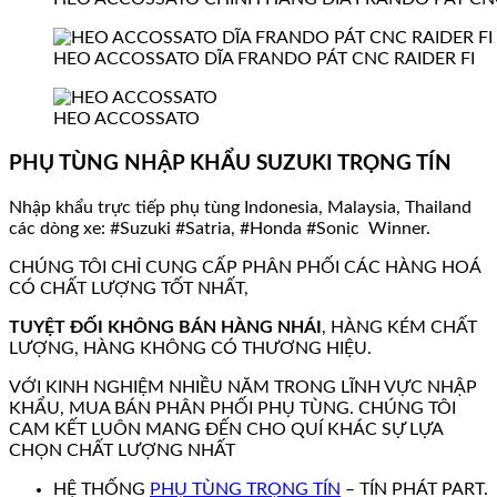
HEO ACCOSSATO DĨA FRANDO PÁT CNC RAIDER FI
HEO ACCOSSATO
PHỤ TÙNG NHẬP KHẨU SUZUKI TRỌNG TÍN
Nhập khẩu trực tiếp phụ tùng Indonesia, Malaysia, Thailand
các dòng xe: #Suzuki #Satria, #Honda #Sonic Winner.
CHÚNG TÔI CHỈ CUNG CẤP PHÂN PHỐI CÁC HÀNG HOÁ
CÓ CHẤT LƯỢNG TỐT NHẤT,
TUYỆT ĐỐI KHÔNG BÁN HÀNG NHÁI
, HÀNG KÉM CHẤT
LƯỢNG, HÀNG KHÔNG CÓ THƯƠNG HIỆU.
VỚI KINH NGHIỆM NHIỀU NĂM TRONG LĨNH VỰC NHẬP
KHẨU, MUA BÁN PHÂN PHỐI PHỤ TÙNG. CHÚNG TÔI
CAM KẾT LUÔN MANG ĐẾN CHO QUÍ KHÁC SỰ LỰA
CHỌN CHẤT LƯỢNG NHẤT
HỆ THỐNG
PHỤ TÙNG TRỌNG TÍN
– TÍN PHÁT PART.