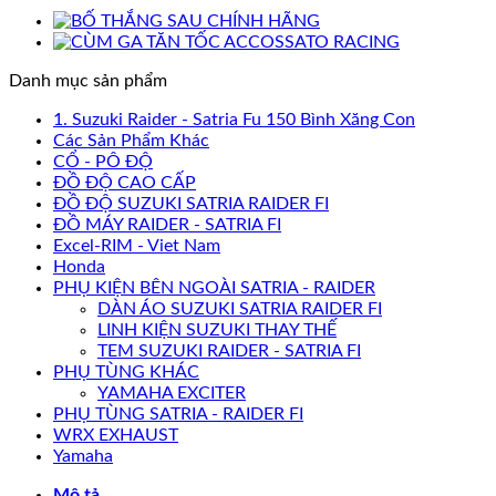
Danh mục sản phẩm
1. Suzuki Raider - Satria Fu 150 Bình Xăng Con
Các Sản Phẩm Khác
CỔ - PÔ ĐỘ
ĐỒ ĐỘ CAO CẤP
ĐỒ ĐỘ SUZUKI SATRIA RAIDER FI
ĐỒ MÁY RAIDER - SATRIA FI
Excel-RIM - Viet Nam
Honda
PHỤ KIỆN BÊN NGOÀI SATRIA - RAIDER
DÀN ÁO SUZUKI SATRIA RAIDER FI
LINH KIỆN SUZUKI THAY THẾ
TEM SUZUKI RAIDER - SATRIA FI
PHỤ TÙNG KHÁC
YAMAHA EXCITER
PHỤ TÙNG SATRIA - RAIDER FI
WRX EXHAUST
Yamaha
Mô tả