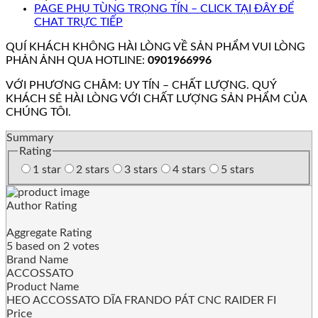
PAGE PHỤ TÙNG TRỌNG TÍN – CLICK TẠI ĐÂY ĐỂ
CHAT TRỰC TIẾP
QUÍ KHÁCH KHÔNG HÀI LÒNG VỀ SẢN PHẨM VUI LÒNG
PHẢN ẢNH QUA HOTLINE:
0901966996
VỚI PHƯƠNG CHÂM: UY TÍN – CHẤT LƯỢNG. QUÝ
KHÁCH SẺ HÀI LÒNG VỚI CHẤT LƯỢNG SẢN PHẨM CỦA
CHÚNG TÔI.
Summary
Rating
1 star
2 stars
3 stars
4 stars
5 stars
Author Rating
Aggregate Rating
5
based on
2
votes
Brand Name
ACCOSSATO
Product Name
HEO ACCOSSATO DĨA FRANDO PÁT CNC RAIDER FI
Price