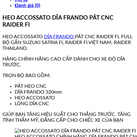
Đánh giá (0)
HEO ACCOSSATO DĨA FRANDO PÁT CNC
RAIDER FI
HEO ACCOSSATO
DĨA FRANDO
PÁT CNC RAIDER FI, FULL
BỘ GẮN SUZUKI SATRIA FI, RAIDER FI VIỆT NAM, RAIDER
THAILAND.
HÀNG CHÍNH HÃNG CAO CẤP DÀNH CHO XE ĐỘ DĨA
TRƯỚC.
TRỌN BỘ BAO GỒM:
PÁT HEO CNC
DĨA FRANDO 320mm
HEO ACCOSSATO
LÒNG DĨA CNC
GIÚP BẠN TĂNG HIỆU SUẤT CHO THẮNG TRƯỚC. TĂNG
TÍNH THẨM MỸ, ĐẲNG CẤP CHO CHIẾC XE CỦA BẠN
HEO ACCOSSATO CHÍNH HÃNG DĨA FRANDO PÁT CNC