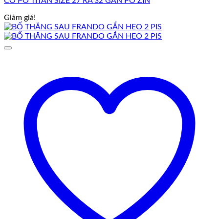
CỔ PÔ TITAN SIZE 27 RA 32 GẮN PÔ ZIN
Giảm giá!