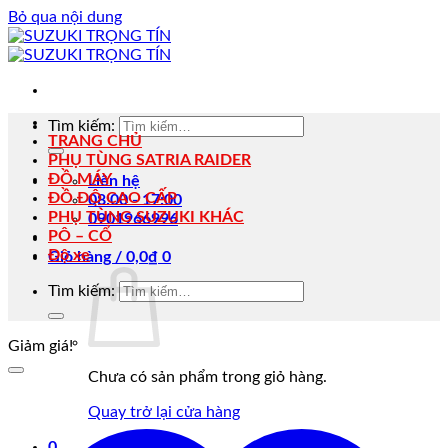
Bỏ qua nội dung
Tìm kiếm:
TRANG CHỦ
PHỤ TÙNG SATRIA RAIDER
ĐỒ MÁY
Liên hệ
ĐỒ ĐỘ CAO CẤP
08:00 - 17:00
PHỤ TÙNG SUZUKI KHÁC
0901966996
PÔ – CỔ
Độ xe
Giỏ hàng /
0,0
₫
0
Tìm kiếm:
Giảm giá!
Chưa có sản phẩm trong giỏ hàng.
Quay trở lại cửa hàng
0