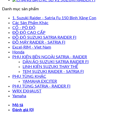
Danh mục sản phẩm
1. Suzuki Raider - Satria Fu 150 Bình Xăng Con
Các Sản Phẩm Khác
CỔ - PÔ ĐỘ
ĐỒ ĐỘ CAO CẤP
ĐỒ ĐỘ SUZUKI SATRIA RAIDER FI
ĐỒ MÁY RAIDER - SATRIA FI
Excel-RIM - Viet Nam
Honda
PHỤ KIỆN BÊN NGOÀI SATRIA - RAIDER
DÀN ÁO SUZUKI SATRIA RAIDER FI
LINH KIỆN SUZUKI THAY THẾ
TEM SUZUKI RAIDER - SATRIA FI
PHỤ TÙNG KHÁC
YAMAHA EXCITER
PHỤ TÙNG SATRIA - RAIDER FI
WRX EXHAUST
Yamaha
Mô tả
Đánh giá (0)