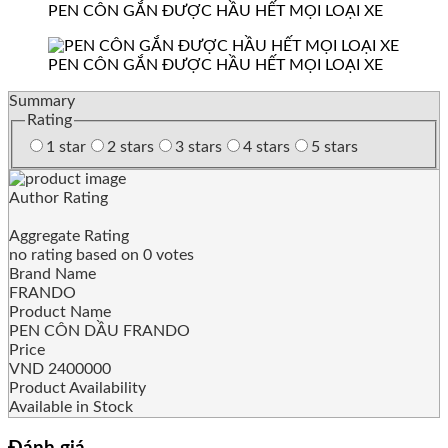
PEN CÔN GẮN ĐƯỢC HẦU HẾT MỌI LOẠI XE
PEN CÔN GẮN ĐƯỢC HẦU HẾT MỌI LOẠI XE
Summary
Rating
1 star
2 stars
3 stars
4 stars
5 stars
Author Rating
Aggregate Rating
no rating
based on
0
votes
Brand Name
FRANDO
Product Name
PEN CÔN DẦU FRANDO
Price
VND
2400000
Product Availability
Available in Stock