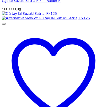
Cạc te Suzuki Satria F Fi – Raider Fi
100.000,0
₫