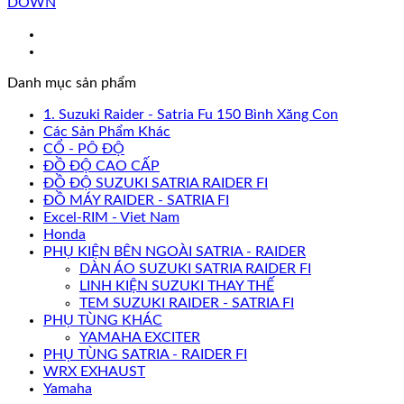
DOWN
Danh mục sản phẩm
1. Suzuki Raider - Satria Fu 150 Bình Xăng Con
Các Sản Phẩm Khác
CỔ - PÔ ĐỘ
ĐỒ ĐỘ CAO CẤP
ĐỒ ĐỘ SUZUKI SATRIA RAIDER FI
ĐỒ MÁY RAIDER - SATRIA FI
Excel-RIM - Viet Nam
Honda
PHỤ KIỆN BÊN NGOÀI SATRIA - RAIDER
DÀN ÁO SUZUKI SATRIA RAIDER FI
LINH KIỆN SUZUKI THAY THẾ
TEM SUZUKI RAIDER - SATRIA FI
PHỤ TÙNG KHÁC
YAMAHA EXCITER
PHỤ TÙNG SATRIA - RAIDER FI
WRX EXHAUST
Yamaha