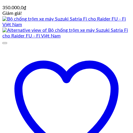
350.000,0
₫
Giảm giá!