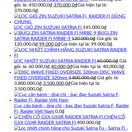
gốc là: 450.000,0₫.
370.000,0
₫
Giá hiện tại là:
370.000,0₫.
LỌC GIÓ ZIN SUZUKI SATRIA Fi
145.000,0
₫
BUGI ZIN
SATRIA RAIDER FI MR8E-9
120.000,0
₫
Giá gốc là:
120.000,0₫.
99.000,0
₫
Giá hiện tại là: 99.000,0₫.
LỌC NHỚT SUZUKI SATRIA RAIDER FI
60.000,0
₫
Giá
gốc là: 60.000,0₫.
40.000,0
₫
Giá hiện tại là: 40.000,0₫.
DISC WAVE
FIXED OVERSIZE 320mm
3.800.000,0
₫
Giá gốc là:
3.800.000,0₫.
3.500.000,0
₫
Giá hiện tại là:
3.500.000,0₫.
Cục căn bánh - ống chỉ - bạc đạn Suzuki Satria F, Raider
Fi, Raider Việt Nam
0,0
₫
CHÉN CỔ
GSX GSXR RAIDER SATRIA FI
400.000,0
₫