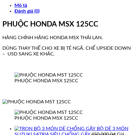
Mô tả
Đánh giá (0)
PHUỘC HONDA MSX 125CC
HÀNG CHÍNH HÃNG HONDA MSX THÁI LAN.
DÙNG THAY THẾ CHO XE BỊ TÉ NGÃ. CHẾ UPSIDE DOWN
– USD SANG XE KHÁC.
PHUỘC HONDA MSX 125CC
PHUỘC HONDA MSX 125CC
BỘ DÈ 3 MÓN
SUZUKI SATRIA SIÊU CHỐNG GÃY
450.000,0
₫
Giá