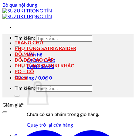
Bỏ qua nội dung
Tìm kiếm:
TRANG CHỦ
PHỤ TÙNG SATRIA RAIDER
ĐỒ MÁY
Liên hệ
ĐỒ ĐỘ CAO CẤP
08:00 - 17:00
PHỤ TÙNG SUZUKI KHÁC
0901966996
PÔ – CỔ
Độ xe
Giỏ hàng /
0,0
₫
0
Tìm kiếm:
Giảm giá!
Chưa có sản phẩm trong giỏ hàng.
Quay trở lại cửa hàng
0