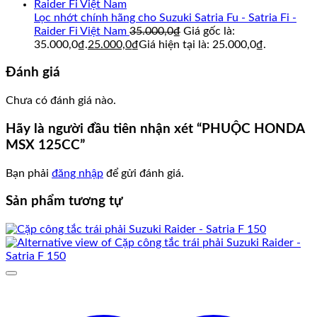
Lọc nhớt chính hãng cho Suzuki Satria Fu - Satria Fi -
Raider Fi Việt Nam
35.000,0
₫
Giá gốc là:
35.000,0₫.
25.000,0
₫
Giá hiện tại là: 25.000,0₫.
Đánh giá
Chưa có đánh giá nào.
Hãy là người đầu tiên nhận xét “PHUỘC HONDA
MSX 125CC”
Bạn phải
đăng nhập
để gửi đánh giá.
Sản phẩm tương tự