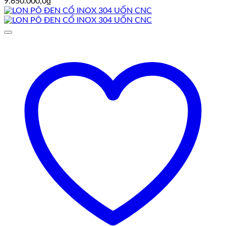
9.650.000,0
₫