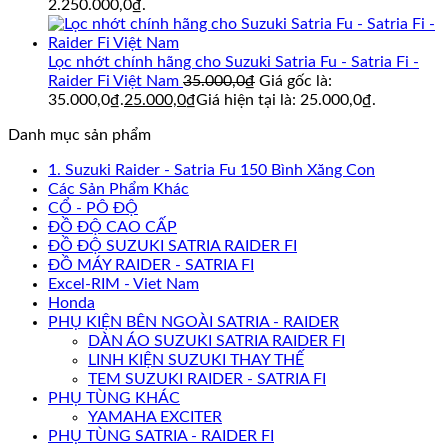
2.250.000,0₫.
Lọc nhớt chính hãng cho Suzuki Satria Fu - Satria Fi -
Raider Fi Việt Nam
35.000,0
₫
Giá gốc là:
35.000,0₫.
25.000,0
₫
Giá hiện tại là: 25.000,0₫.
Danh mục sản phẩm
1. Suzuki Raider - Satria Fu 150 Bình Xăng Con
Các Sản Phẩm Khác
CỔ - PÔ ĐỘ
ĐỒ ĐỘ CAO CẤP
ĐỒ ĐỘ SUZUKI SATRIA RAIDER FI
ĐỒ MÁY RAIDER - SATRIA FI
Excel-RIM - Viet Nam
Honda
PHỤ KIỆN BÊN NGOÀI SATRIA - RAIDER
DÀN ÁO SUZUKI SATRIA RAIDER FI
LINH KIỆN SUZUKI THAY THẾ
TEM SUZUKI RAIDER - SATRIA FI
PHỤ TÙNG KHÁC
YAMAHA EXCITER
PHỤ TÙNG SATRIA - RAIDER FI