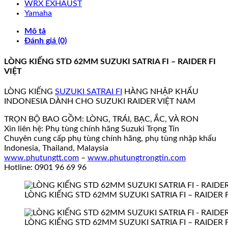
WRX EXHAUST
Yamaha
Mô tả
Đánh giá (0)
LÒNG KIẾNG STD 62MM SUZUKI SATRIA FI – RAIDER FI
VIỆT
LÒNG KIẾNG
SUZUKI SATRAI FI
HÀNG NHẬP KHẨU
INDONESIA DÀNH CHO SUZUKI RAIDER VIỆT NAM
TRỌN BỘ BAO GỒM: LÒNG, TRÁI, BẠC, ẮC, VÀ RON
Xin liên hệ: Phụ tùng chính hãng Suzuki Trọng Tín
Chuyên cung cấp phụ tùng chính hãng, phụ tùng nhập khẩu
Indonesia, Thailand, Malaysia
www.phutungtt.com
–
www.phutungtrongtin.com
Hotline: 0901 96 69 96
LÒNG KIẾNG STD 62MM SUZUKI SATRIA FI – RAIDER F
LÒNG KIẾNG STD 62MM SUZUKI SATRIA FI – RAIDER F