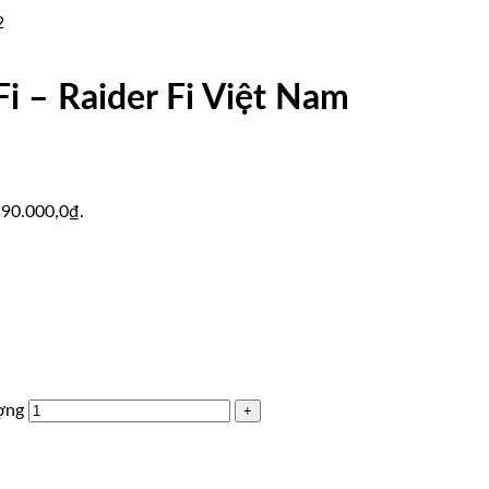
i – Raider Fi Việt Nam
 190.000,0₫.
ượng