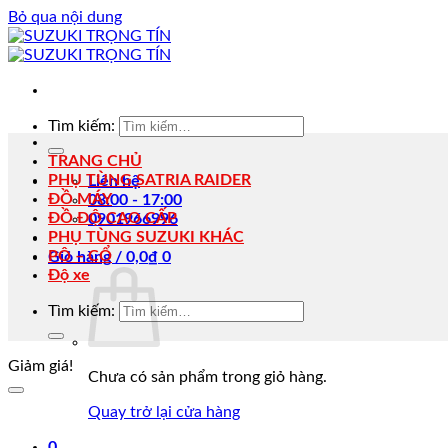
Bỏ qua nội dung
Tìm kiếm:
TRANG CHỦ
PHỤ TÙNG SATRIA RAIDER
Liên hệ
ĐỒ MÁY
08:00 - 17:00
ĐỒ ĐỘ CAO CẤP
0901966996
PHỤ TÙNG SUZUKI KHÁC
PÔ – CỔ
Giỏ hàng /
0,0
₫
0
Độ xe
Tìm kiếm:
Giảm giá!
Chưa có sản phẩm trong giỏ hàng.
Quay trở lại cửa hàng
0