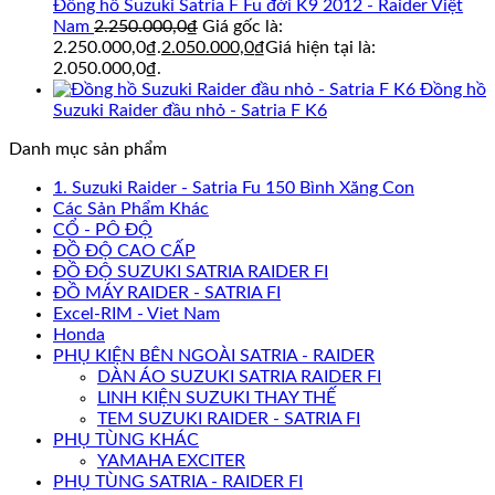
Đồng hồ Suzuki Satria F Fu đời K9 2012 - Raider Việt
Nam
2.250.000,0
₫
Giá gốc là:
2.250.000,0₫.
2.050.000,0
₫
Giá hiện tại là:
2.050.000,0₫.
Đồng hồ
Suzuki Raider đầu nhỏ - Satria F K6
Danh mục sản phẩm
1. Suzuki Raider - Satria Fu 150 Bình Xăng Con
Các Sản Phẩm Khác
CỔ - PÔ ĐỘ
ĐỒ ĐỘ CAO CẤP
ĐỒ ĐỘ SUZUKI SATRIA RAIDER FI
ĐỒ MÁY RAIDER - SATRIA FI
Excel-RIM - Viet Nam
Honda
PHỤ KIỆN BÊN NGOÀI SATRIA - RAIDER
DÀN ÁO SUZUKI SATRIA RAIDER FI
LINH KIỆN SUZUKI THAY THẾ
TEM SUZUKI RAIDER - SATRIA FI
PHỤ TÙNG KHÁC
YAMAHA EXCITER
PHỤ TÙNG SATRIA - RAIDER FI