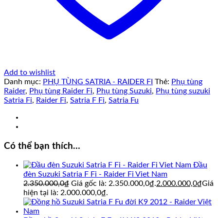
Add to wishlist
Danh mục:
PHỤ TÙNG SATRIA - RAIDER FI
Thẻ:
Phụ tùng
Raider
,
Phụ tùng Raider Fi
,
Phụ tùng Suzuki
,
Phụ tùng suzuki
Satria Fi
,
Raider Fi
,
Satria F Fi
,
Satria Fu
Có thể bạn thích…
Đầu
đèn Suzuki Satria F Fi - Raider Fi Viet Nam
2.350.000,0
₫
Giá gốc là: 2.350.000,0₫.
2.000.000,0
₫
Giá
hiện tại là: 2.000.000,0₫.