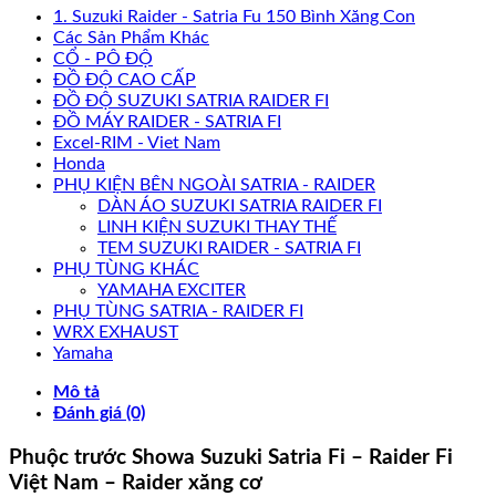
1. Suzuki Raider - Satria Fu 150 Bình Xăng Con
Các Sản Phẩm Khác
CỔ - PÔ ĐỘ
ĐỒ ĐỘ CAO CẤP
ĐỒ ĐỘ SUZUKI SATRIA RAIDER FI
ĐỒ MÁY RAIDER - SATRIA FI
Excel-RIM - Viet Nam
Honda
PHỤ KIỆN BÊN NGOÀI SATRIA - RAIDER
DÀN ÁO SUZUKI SATRIA RAIDER FI
LINH KIỆN SUZUKI THAY THẾ
TEM SUZUKI RAIDER - SATRIA FI
PHỤ TÙNG KHÁC
YAMAHA EXCITER
PHỤ TÙNG SATRIA - RAIDER FI
WRX EXHAUST
Yamaha
Mô tả
Đánh giá (0)
Phuộc trước Showa Suzuki Satria Fi – Raider Fi
Việt Nam – Raider xăng cơ