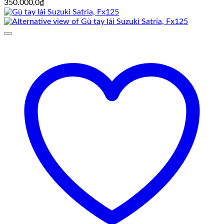
350.000,0
₫