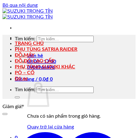
Bỏ qua nội dung
Tìm kiếm:
TRANG CHỦ
PHỤ TÙNG SATRIA RAIDER
ĐỒ MÁY
Liên hệ
ĐỒ ĐỘ CAO CẤP
08:00 - 17:00
PHỤ TÙNG SUZUKI KHÁC
0901966996
PÔ – CỔ
Độ xe
Giỏ hàng /
0,0
₫
0
Tìm kiếm:
Giảm giá!
Chưa có sản phẩm trong giỏ hàng.
Quay trở lại cửa hàng
0