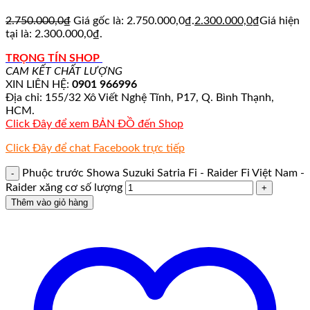
2.750.000,0
₫
Giá gốc là: 2.750.000,0₫.
2.300.000,0
₫
Giá hiện
tại là: 2.300.000,0₫.
TRỌNG TÍN SHOP
CAM KẾT CHẤT LƯỢNG
XIN LIÊN HỆ:
0901 966996
Địa chỉ: 155/32 Xô Viết Nghệ Tĩnh, P17, Q. Bình Thạnh,
HCM.
Click Đây để xem BẢN ĐỒ đến Shop
Click Đây để chat Facebook trực tiếp
Phuộc trước Showa Suzuki Satria Fi - Raider Fi Việt Nam -
Raider xăng cơ số lượng
Thêm vào giỏ hàng