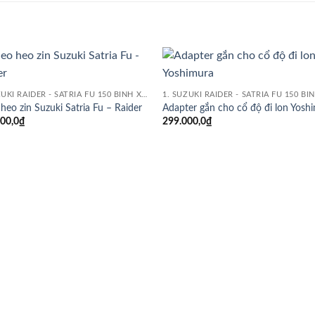
Add to
Add
1. SUZUKI RAIDER - SATRIA FU 150 BÌNH XĂNG CON
wishlist
wish
heo zin Suzuki Satria Fu – Raider
Adapter gắn cho cổ độ đi lon Yosh
00,0
₫
299.000,0
₫