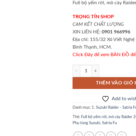
Full bộ yếm rời, mỏ cày Raider
là:
1.35
TRỌNG TÍN SHOP
CAM KẾT CHẤT LƯỢNG
XIN LIÊN HỆ:
0901 966996
Địa chỉ: 155/32 Xô Viết Nghệ 
Bình Thạnh, HCM.
Click Đây để xem BẢN ĐỒ đế
Full bộ yếm rời, mỏ cày Suzuki Rai
THÊM VÀO GIỎ
Add to wish
Danh mục:
1. Suzuki Raider - Satria
Thẻ:
Full bộ yếm rời
,
mỏ cày Raider 
Phụ tùng Suzuki
,
Satria Fu