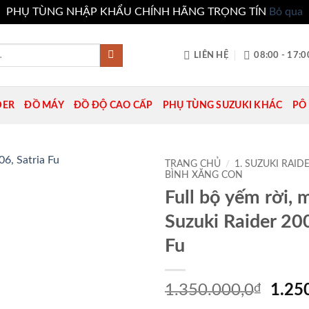
PHỤ TÙNG NHẬP KHẨU CHÍNH HÃNG TRỌNG TÍN
Bỏ qua
LIÊN HỆ
08:00 - 17:0
DER
ĐỒ MÁY
ĐỒ ĐỘ CAO CẤP
PHỤ TÙNG SUZUKI KHÁC
PÔ 
TRANG CHỦ
/
1. SUZUKI RAIDE
BÌNH XĂNG CON
Full bộ yếm rời, 
Add to
wishlist
Suzuki Raider 200
Fu
Giá
1.350.000,0
₫
1.25
gốc