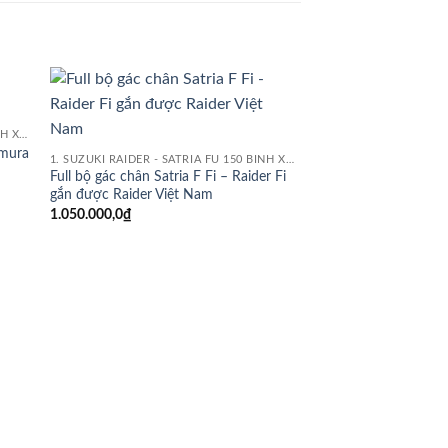
 to
Add to
1. SUZUKI RAIDER - SATRIA FU 150 BÌNH XĂNG CON
list
wishlist
imura
1. SUZUKI RAIDER - SATRIA FU 150 BÌNH XĂNG CON
Full bộ gác chân Satria F Fi – Raider Fi
gắn được Raider Việt Nam
1.050.000,0
₫
Pát Biển số trước cho 
0,0
₫