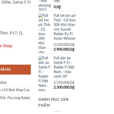
Việt
 2006, Satria F Fi
tại
0,0
₫
0.000,0₫.
là:
Full set lon pô
1.250.000,0₫.
Thái - Cổ inox
304 khò titan
cho Suzuki
Tĩnh, P17, Q.
Raider Fu-Fi
Sonic-Winner
3.100.000,0
₫
n Shop
Giá
Giá
2.900.000,0
₫
gốc
hiện
der 2006, Satria Fu số lượng
Full dàn áo
là:
tại
Satria F Fi -
3.100.000,0₫.
là:
Raider Fi Việt
2.900.000,0₫.
 HÀNG
Nam - màu
xanh GP
list
2.750.000,0
₫
Giá
Giá
2.300.000,0
₫
 Fu 150 Bình Xăng Con
gốc
hiện
là:
tại
2006
,
Phụ tùng Raider
,
DANH MỤC SẢN
2.750.000,0₫.
là:
PHẨM
2.300.000,0₫.