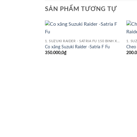
SẢN PHẨM TƯƠNG TỰ
Add to
1. SUZUKI RAIDER - SATRIA FU 150 BÌNH XĂNG CON
wishlist
Co xăng Suzuki Raider -Satria F Fu
Cheo 
350.000,0
₫
200.0