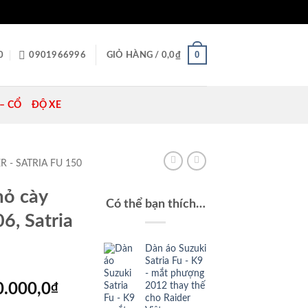
0
0
0901966996
GIỎ HÀNG /
0,0
₫
– CỔ
ĐỘ XE
R - SATRIA FU 150
mỏ cày
Có thể bạn thích…
6, Satria
Dàn áo Suzuki
Satria Fu - K9
- mắt phượng
Giá
2012 thay thế
0.000,0
₫
cho Raider
hiện