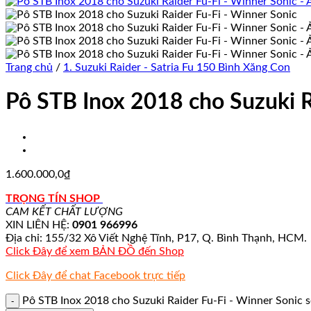
Trang chủ
/
1. Suzuki Raider - Satria Fu 150 Bình Xăng Con
Pô STB Inox 2018 cho Suzuki R
1.600.000,0
₫
TRỌNG TÍN SHOP
CAM KẾT CHẤT LƯỢNG
XIN LIÊN HỆ:
0901 966996
Địa chỉ: 155/32 Xô Viết Nghệ Tĩnh, P17, Q. Bình Thạnh, HCM.
Click Đây để xem BẢN ĐỒ đến Shop
Click Đây để chat Facebook trực tiếp
Pô STB Inox 2018 cho Suzuki Raider Fu-Fi - Winner Sonic 