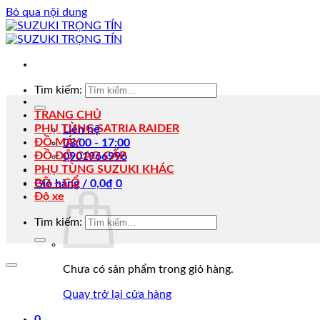
Bỏ qua nội dung
Tìm kiếm:
TRANG CHỦ
PHỤ TÙNG SATRIA RAIDER
Liên hệ
ĐỒ MÁY
08:00 - 17:00
ĐỒ ĐỘ CAO CẤP
0901966996
PHỤ TÙNG SUZUKI KHÁC
PÔ – CỔ
Giỏ hàng /
0,0
₫
0
Độ xe
Tìm kiếm:
Chưa có sản phẩm trong giỏ hàng.
Quay trở lại cửa hàng
0