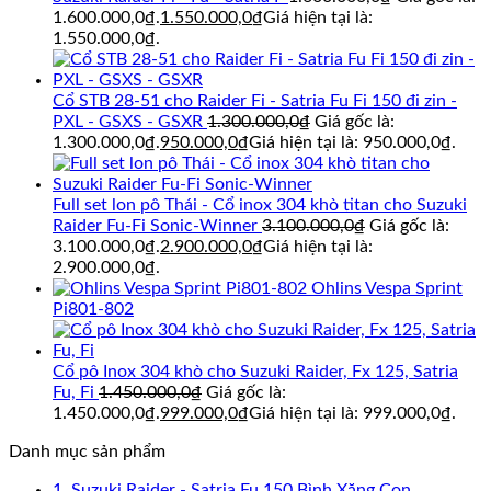
1.600.000,0₫.
1.550.000,0
₫
Giá hiện tại là:
1.550.000,0₫.
Cổ STB 28-51 cho Raider Fi - Satria Fu Fi 150 đi zin -
PXL - GSXS - GSXR
1.300.000,0
₫
Giá gốc là:
1.300.000,0₫.
950.000,0
₫
Giá hiện tại là: 950.000,0₫.
Full set lon pô Thái - Cổ inox 304 khò titan cho Suzuki
Raider Fu-Fi Sonic-Winner
3.100.000,0
₫
Giá gốc là:
3.100.000,0₫.
2.900.000,0
₫
Giá hiện tại là:
2.900.000,0₫.
Ohlins Vespa Sprint
Pi801-802
Cổ pô Inox 304 khò cho Suzuki Raider, Fx 125, Satria
Fu, Fi
1.450.000,0
₫
Giá gốc là:
1.450.000,0₫.
999.000,0
₫
Giá hiện tại là: 999.000,0₫.
Danh mục sản phẩm
1. Suzuki Raider - Satria Fu 150 Bình Xăng Con