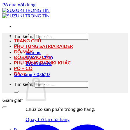
Bỏ qua nội dung
Tìm kiếm:
TRANG CHỦ
PHỤ TÙNG SATRIA RAIDER
ĐỒ MÁY
Liên hệ
ĐỒ ĐỘ CAO CẤP
08:00 - 17:00
PHỤ TÙNG SUZUKI KHÁC
0901966996
PÔ – CỔ
Độ xe
Giỏ hàng /
0,0
₫
0
Tìm kiếm:
Giảm giá!
Chưa có sản phẩm trong giỏ hàng.
Quay trở lại cửa hàng
0