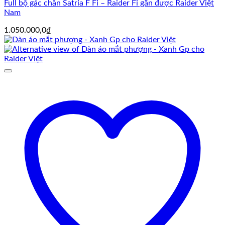
Full bộ gác chân Satria F Fi – Raider Fi gắn được Raider Việt
Nam
1.050.000,0
₫