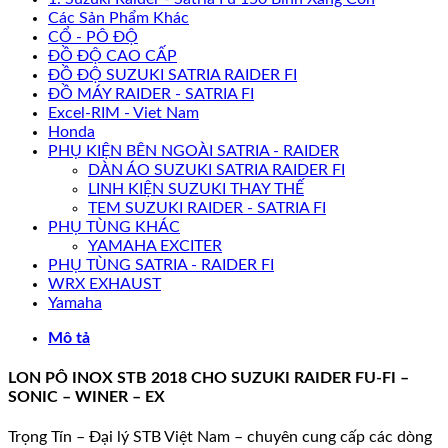
Các Sản Phẩm Khác
CỔ - PÔ ĐỘ
ĐỒ ĐỘ CAO CẤP
ĐỒ ĐỘ SUZUKI SATRIA RAIDER FI
ĐỒ MÁY RAIDER - SATRIA FI
Excel-RIM - Viet Nam
Honda
PHỤ KIỆN BÊN NGOÀI SATRIA - RAIDER
DÀN ÁO SUZUKI SATRIA RAIDER FI
LINH KIỆN SUZUKI THAY THẾ
TEM SUZUKI RAIDER - SATRIA FI
PHỤ TÙNG KHÁC
YAMAHA EXCITER
PHỤ TÙNG SATRIA - RAIDER FI
WRX EXHAUST
Yamaha
Mô tả
LON PÔ INOX STB 2018 CHO SUZUKI RAIDER FU-FI –
SONIC – WINER – EX
Trọng Tín – Đại lý STB Việt Nam – chuyên cung cấp các dòng