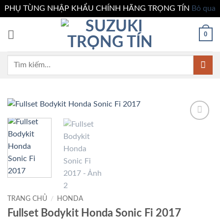
PHỤ TÙNG NHẬP KHẨU CHÍNH HÃNG TRỌNG TÍN
Bỏ qua
Bỏ
0
qua
nội
dung
Tìm
kiếm:
Add to
wishlist
TRANG CHỦ
/
HONDA
Fullset Bodykit Honda Sonic Fi 2017