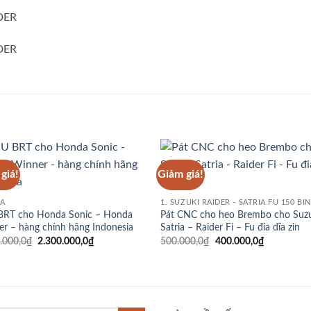
giá!
Giảm giá!
Add to
Add
wishlist
wish
A
BRT cho Honda Sonic – Honda
Pát CNC cho heo Brembo cho Suz
r – hàng chính hãng Indonesia
Satria – Raider Fi – Fu đia dĩa zin
Giá
Giá
Giá
Giá
.000,0
₫
2.300.000,0
₫
500.000,0
₫
400.000,0
₫
gốc
hiện
gốc
hiện
là:
tại
là:
tại
2.350.000,0₫.
là:
500.000,0₫.
là:
2.300.000,0₫.
400.000,0₫