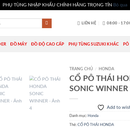
PHỤ TÙNG NHẬP KHẨU CHÍNH HÃNG TRỌNG TÍN
Bỏ qua
LIÊN HỆ
08:00 - 17:0
DER
ĐỒ MÁY
ĐỒ ĐỘ CAO CẤP
PHỤ TÙNG SUZUKI KHÁC
PÔ 
TRANG CHỦ
/
HONDA
CỔ PÔ THÁI H
Add to
SONIC WINNER
wishlist
Add to wish
Danh mục:
Honda
Thẻ:
CỔ PÔ THÁI HONDA