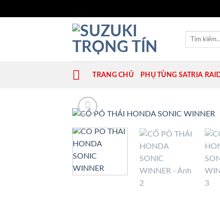
Bỏ
qua
Tìm
kiếm:
nội
dung
TRANG CHỦ
PHỤ TÙNG SATRIA RAI