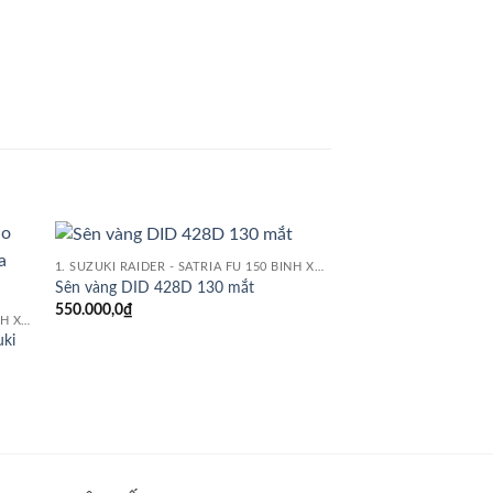
1. SUZUKI RAIDER - SATRIA FU 150 BÌNH XĂNG CON
 to
Add to
Sên vàng DID 428D 130 mắt
HONDA
list
wishlist
550.000,0
₫
Fullset lon pô Sonic 
1. SUZUKI RAIDER - SATRIA FU 150 BÌNH XĂNG CON
Sonic – Honda Winn
uki
4.250.000,0
₫
.