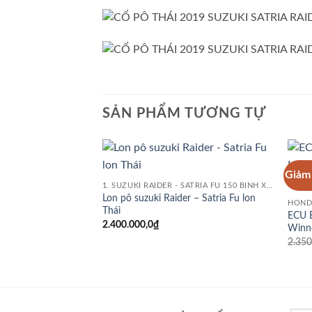
SẢN PHẨM TƯƠNG TỰ
Giảm 
Add to
1. SUZUKI RAIDER - SATRIA FU 150 BÌNH XĂNG CON
wishlist
Lon pô suzuki Raider – Satria Fu lon
HOND
Thái
ECU 
2.400.000,0
₫
Winne
2.350