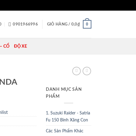
0
0
0901966996
GIỎ HÀNG /
0,0
₫
– CỔ
ĐỘ XE
ONDA
DANH MỤC SẢN
PHẨM
list
1. Suzuki Raider - Satria
Fu 150 Bình Xăng Con
Các Sản Phẩm Khác