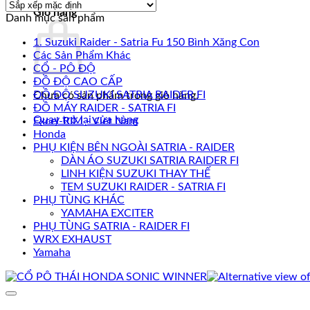
Giỏ hàng
Danh mục sản phẩm
1. Suzuki Raider - Satria Fu 150 Bình Xăng Con
Các Sản Phẩm Khác
CỔ - PÔ ĐỘ
ĐỒ ĐỘ CAO CẤP
ĐỒ ĐỘ SUZUKI SATRIA RAIDER FI
Chưa có sản phẩm trong giỏ hàng.
ĐỒ MÁY RAIDER - SATRIA FI
Quay trở lại cửa hàng
Excel-RIM - Viet Nam
Honda
PHỤ KIỆN BÊN NGOÀI SATRIA - RAIDER
DÀN ÁO SUZUKI SATRIA RAIDER FI
LINH KIỆN SUZUKI THAY THẾ
TEM SUZUKI RAIDER - SATRIA FI
PHỤ TÙNG KHÁC
YAMAHA EXCITER
PHỤ TÙNG SATRIA - RAIDER FI
WRX EXHAUST
Yamaha