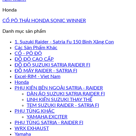
Honda
CỔ PÔ THÁI HONDA SONIC WINNER
Danh mục sản phẩm
1. Suzuki Raider - Satria Fu 150 Bình Xăng Con
Các Sản Phẩm Khác
CỔ - PÔ ĐỘ
ĐỒ ĐỘ CAO CẤP
ĐỒ ĐỘ SUZUKI SATRIA RAIDER FI
ĐỒ MÁY RAIDER - SATRIA FI
Excel-RIM - Viet Nam
Honda
PHỤ KIỆN BÊN NGOÀI SATRIA - RAIDER
DÀN ÁO SUZUKI SATRIA RAIDER FI
LINH KIỆN SUZUKI THAY THẾ
TEM SUZUKI RAIDER - SATRIA FI
PHỤ TÙNG KHÁC
YAMAHA EXCITER
PHỤ TÙNG SATRIA - RAIDER FI
WRX EXHAUST
Yamaha