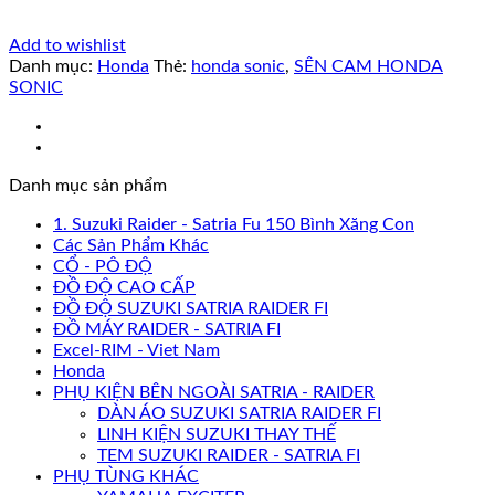
Add to wishlist
Danh mục:
Honda
Thẻ:
honda sonic
,
SÊN CAM HONDA
SONIC
Danh mục sản phẩm
1. Suzuki Raider - Satria Fu 150 Bình Xăng Con
Các Sản Phẩm Khác
CỔ - PÔ ĐỘ
ĐỒ ĐỘ CAO CẤP
ĐỒ ĐỘ SUZUKI SATRIA RAIDER FI
ĐỒ MÁY RAIDER - SATRIA FI
Excel-RIM - Viet Nam
Honda
PHỤ KIỆN BÊN NGOÀI SATRIA - RAIDER
DÀN ÁO SUZUKI SATRIA RAIDER FI
LINH KIỆN SUZUKI THAY THẾ
TEM SUZUKI RAIDER - SATRIA FI
PHỤ TÙNG KHÁC