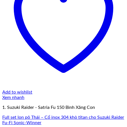
Add to wishlist
Xem nhanh
1. Suzuki Raider - Satria Fu 150 Bình Xăng Con
Full set lon pô Thái – Cổ inox 304 khò titan cho Suzuki Raider
Fu-Fi Sonic-Winner