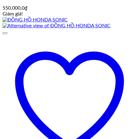
550.000,0
₫
Giảm giá!