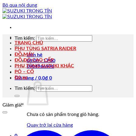
Bỏ qua nội dung
Tìm kiếm:
TRANG CHỦ
PHỤ TÙNG SATRIA RAIDER
ĐỒ MÁY
Liên hệ
ĐỒ ĐỘ CAO CẤP
08:00 - 17:00
PHỤ TÙNG SUZUKI KHÁC
0901966996
PÔ – CỔ
Độ xe
Giỏ hàng /
0,0
₫
0
Tìm kiếm:
Giảm giá!
Chưa có sản phẩm trong giỏ hàng.
Quay trở lại cửa hàng
0