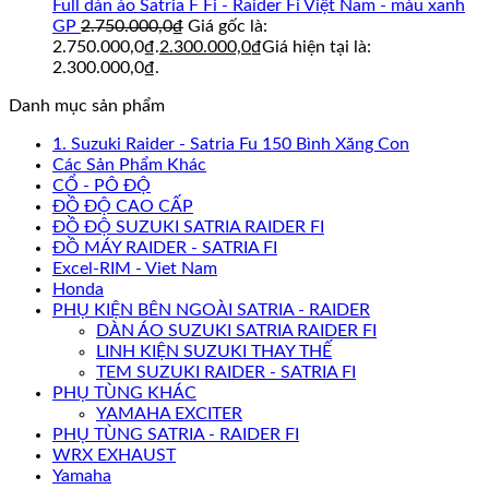
Full dàn áo Satria F Fi - Raider Fi Việt Nam - màu xanh
GP
2.750.000,0
₫
Giá gốc là:
2.750.000,0₫.
2.300.000,0
₫
Giá hiện tại là:
2.300.000,0₫.
Danh mục sản phẩm
1. Suzuki Raider - Satria Fu 150 Bình Xăng Con
Các Sản Phẩm Khác
CỔ - PÔ ĐỘ
ĐỒ ĐỘ CAO CẤP
ĐỒ ĐỘ SUZUKI SATRIA RAIDER FI
ĐỒ MÁY RAIDER - SATRIA FI
Excel-RIM - Viet Nam
Honda
PHỤ KIỆN BÊN NGOÀI SATRIA - RAIDER
DÀN ÁO SUZUKI SATRIA RAIDER FI
LINH KIỆN SUZUKI THAY THẾ
TEM SUZUKI RAIDER - SATRIA FI
PHỤ TÙNG KHÁC
YAMAHA EXCITER
PHỤ TÙNG SATRIA - RAIDER FI
WRX EXHAUST
Yamaha