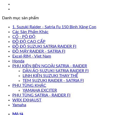
Danh mục sản phẩm
1. Suzuki Raider - Satria Fu 150 Bình Xăng Con
Các Sản Phẩm Khác
CỔ - PÔ ĐỘ
ĐỒ ĐỘ CAO CẤP
ĐỒ ĐỘ SUZUKI SATRIA RAIDER FI
ĐỒ MÁY RAIDER - SATRIA FI
Excel-RIM - Viet Nam
Honda
PHỤ KIỆN BÊN NGOÀI SATRIA - RAIDER
DÀN ÁO SUZUKI SATRIA RAIDER FI
LINH KIỆN SUZUKI THAY THẾ
TEM SUZUKI RAIDER - SATRIA FI
PHỤ TÙNG KHÁC
YAMAHA EXCITER
PHỤ TÙNG SATRIA - RAIDER FI
WRX EXHAUST
Yamaha
Mô tả