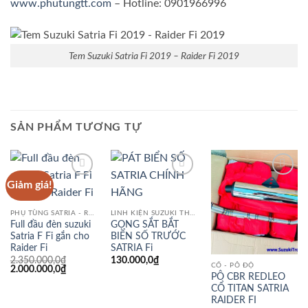
www.phutungtt.com
– Hotline: 0901966996
Tem Suzuki Satria Fi 2019 – Raider Fi 2019
SẢN PHẨM TƯƠNG TỰ
Giảm giá!
Add to
Add to
Add to
wishlist
wishlist
wishlist
PHỤ TÙNG SATRIA - RAIDER FI
LINH KIỆN SUZUKI THAY THẾ
Full đầu đèn suzuki
GỌNG SẮT BẮT
Satria F Fi gắn cho
BIỂN SỐ TRƯỚC
Raider Fi
SATRIA Fi
2.350.000,0
₫
130.000,0
₫
CỔ - PÔ ĐỘ
Giá
Giá
2.000.000,0
₫
PÔ CBR REDLEO
gốc
hiện
là:
tại
CỔ TITAN SATRIA
2.350.000,0₫.
là:
RAIDER FI
2.000.000,0₫.