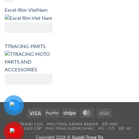
Excel-Rim-VietNam
TTRACING-PARTS
Visa
PayPal
Stripe
MasterCard
Cash
On
TRANG CHỦ
PHỤ TÙNG SATRIA RAIDER
ĐỒ MÁY
Delivery
ĐỒ ĐỘ CAO CẤP
PHỤ TÙNG SUZUKI KHÁC
PÔ – CỔ
ĐỘ XE
Copyright 2026 ©
Suzuki Trọng Tín