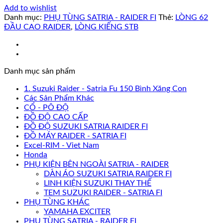
Add to wishlist
Danh mục:
PHỤ TÙNG SATRIA - RAIDER FI
Thẻ:
LÒNG 62
ĐẦU CAO RAIDER
,
LÒNG KIẾNG STB
Danh mục sản phẩm
1. Suzuki Raider - Satria Fu 150 Bình Xăng Con
Các Sản Phẩm Khác
CỔ - PÔ ĐỘ
ĐỒ ĐỘ CAO CẤP
ĐỒ ĐỘ SUZUKI SATRIA RAIDER FI
ĐỒ MÁY RAIDER - SATRIA FI
Excel-RIM - Viet Nam
Honda
PHỤ KIỆN BÊN NGOÀI SATRIA - RAIDER
DÀN ÁO SUZUKI SATRIA RAIDER FI
LINH KIỆN SUZUKI THAY THẾ
TEM SUZUKI RAIDER - SATRIA FI
PHỤ TÙNG KHÁC
YAMAHA EXCITER
PHỤ TÙNG SATRIA - RAIDER FI