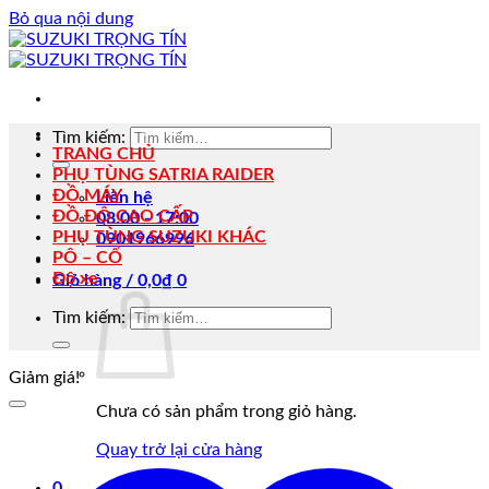
Bỏ qua nội dung
Tìm kiếm:
TRANG CHỦ
PHỤ TÙNG SATRIA RAIDER
ĐỒ MÁY
Liên hệ
ĐỒ ĐỘ CAO CẤP
08:00 - 17:00
PHỤ TÙNG SUZUKI KHÁC
0901966996
PÔ – CỔ
Độ xe
Giỏ hàng /
0,0
₫
0
Tìm kiếm:
Giảm giá!
Chưa có sản phẩm trong giỏ hàng.
Quay trở lại cửa hàng
0