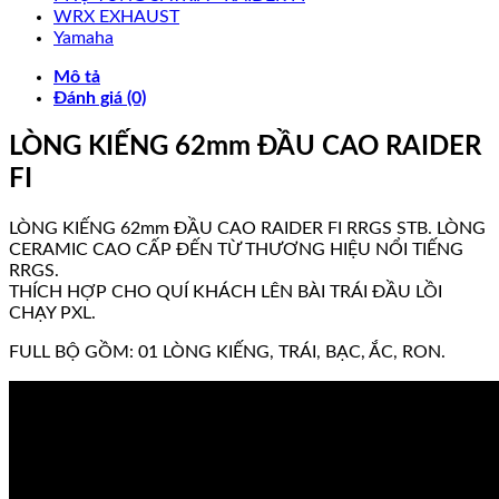
WRX EXHAUST
Yamaha
Mô tả
Đánh giá (0)
LÒNG KIẾNG 62mm ĐẦU CAO RAIDER
FI
LÒNG KIẾNG 62mm ĐẦU CAO RAIDER FI RRGS STB. LÒNG
CERAMIC CAO CẤP ĐẾN TỪ THƯƠNG HIỆU NỔI TIẾNG
RRGS.
THÍCH HỢP CHO QUÍ KHÁCH LÊN BÀI TRÁI ĐẦU LỒI
CHẠY PXL.
FULL BỘ GỒM: 01 LÒNG KIẾNG, TRÁI, BẠC, ẮC, RON.