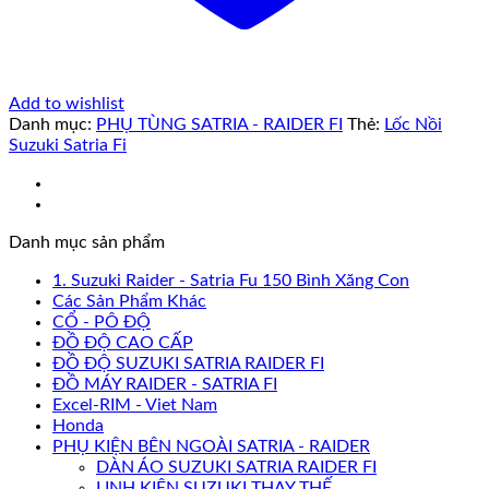
Add to wishlist
Danh mục:
PHỤ TÙNG SATRIA - RAIDER FI
Thẻ:
Lốc Nồi
Suzuki Satria Fi
Danh mục sản phẩm
1. Suzuki Raider - Satria Fu 150 Bình Xăng Con
Các Sản Phẩm Khác
CỔ - PÔ ĐỘ
ĐỒ ĐỘ CAO CẤP
ĐỒ ĐỘ SUZUKI SATRIA RAIDER FI
ĐỒ MÁY RAIDER - SATRIA FI
Excel-RIM - Viet Nam
Honda
PHỤ KIỆN BÊN NGOÀI SATRIA - RAIDER
DÀN ÁO SUZUKI SATRIA RAIDER FI
LINH KIỆN SUZUKI THAY THẾ