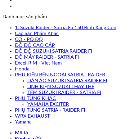
Danh mục sản phẩm
1. Suzuki Raider - Satria Fu 150 Bình Xăng Con
Các Sản Phẩm Khác
CỔ - PÔ ĐỘ
ĐỒ ĐỘ CAO CẤP
ĐỒ ĐỘ SUZUKI SATRIA RAIDER FI
ĐỒ MÁY RAIDER - SATRIA FI
Excel-RIM - Viet Nam
Honda
PHỤ KIỆN BÊN NGOÀI SATRIA - RAIDER
DÀN ÁO SUZUKI SATRIA RAIDER FI
LINH KIỆN SUZUKI THAY THẾ
TEM SUZUKI RAIDER - SATRIA FI
PHỤ TÙNG KHÁC
YAMAHA EXCITER
PHỤ TÙNG SATRIA - RAIDER FI
WRX EXHAUST
Yamaha
Mô tả
Đánh giá (0)