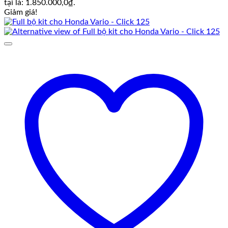
tại là: 1.850.000,0₫.
Giảm giá!