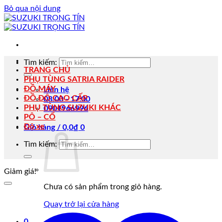
Bỏ qua nội dung
Tìm kiếm:
TRANG CHỦ
PHỤ TÙNG SATRIA RAIDER
ĐỒ MÁY
Liên hệ
ĐỒ ĐỘ CAO CẤP
08:00 - 17:00
PHỤ TÙNG SUZUKI KHÁC
0901966996
PÔ – CỔ
Độ xe
Giỏ hàng /
0,0
₫
0
Tìm kiếm:
Giảm giá!
Chưa có sản phẩm trong giỏ hàng.
Quay trở lại cửa hàng
0