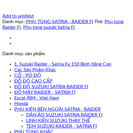
Add to wishlist
Danh mục:
PHỤ TÙNG SATRIA - RAIDER FI
Thẻ:
Phụ tùng
Raider Fi
,
Phụ tùng suzuki Satria Fi
Danh mục sản phẩm
1. Suzuki Raider - Satria Fu 150 Bình Xăng Con
Các Sản Phẩm Khác
CỔ - PÔ ĐỘ
ĐỒ ĐỘ CAO CẤP
ĐỒ ĐỘ SUZUKI SATRIA RAIDER FI
ĐỒ MÁY RAIDER - SATRIA FI
Excel-RIM - Viet Nam
Honda
PHỤ KIỆN BÊN NGOÀI SATRIA - RAIDER
DÀN ÁO SUZUKI SATRIA RAIDER FI
LINH KIỆN SUZUKI THAY THẾ
TEM SUZUKI RAIDER - SATRIA FI
PHỤ TÙNG KHÁC