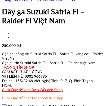
Trang chủ
/
PHỤ TÙNG SATRIA - RAIDER FI
Dây ga Suzuki Satria Fi –
Raider Fi Việt Nam
250.000,0
₫
Cặp ghi đông zin Suzuki Satria Fi – Satria Fu xăng cơ – Raider
Việt Nam
Cặp gù zin Suzuki Satria Fi – Satria Fu – Raider Việt Nam
TRỌNG TÍN SHOP
CAM KẾT CHẤT LƯỢNG
XIN LIÊN HỆ:
0901 966996
Địa chỉ: 155/32 Xô Viết Nghệ Tĩnh, P17, Q. Bình Thạnh,
HCM.
Click Đây để xem BẢN ĐỒ đến Shop
Click Đây để chat Facebook trực tiếp