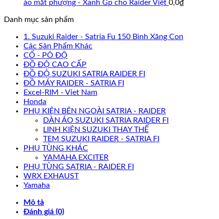
áo mắt phượng - Xanh Gp cho Raider Việt
0,0
₫
Danh mục sản phẩm
1. Suzuki Raider - Satria Fu 150 Bình Xăng Con
Các Sản Phẩm Khác
CỔ - PÔ ĐỘ
ĐỒ ĐỘ CAO CẤP
ĐỒ ĐỘ SUZUKI SATRIA RAIDER FI
ĐỒ MÁY RAIDER - SATRIA FI
Excel-RIM - Viet Nam
Honda
PHỤ KIỆN BÊN NGOÀI SATRIA - RAIDER
DÀN ÁO SUZUKI SATRIA RAIDER FI
LINH KIỆN SUZUKI THAY THẾ
TEM SUZUKI RAIDER - SATRIA FI
PHỤ TÙNG KHÁC
YAMAHA EXCITER
PHỤ TÙNG SATRIA - RAIDER FI
WRX EXHAUST
Yamaha
Mô tả
Đánh giá (0)