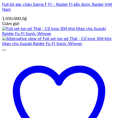
Full bộ gác chân Satria F Fi – Raider Fi gắn được Raider Việt
Nam
1.050.000,0
₫
Giảm giá!