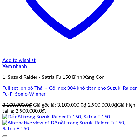
Add to wishlist
Xem nhanh
1. Suzuki Raider - Satria Fu 150 Bình Xăng Con
Full set lon pô Thái – Cổ inox 304 khò titan cho Suzuki Raider
Fu-Fi Sonic-Winner
3.100.000,0
₫
Giá gốc là: 3.100.000,0₫.
2.900.000,0
₫
Giá hiện
tại là: 2.900.000,0₫.