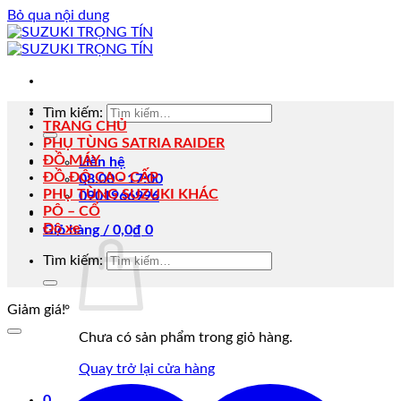
Bỏ qua nội dung
Tìm kiếm:
TRANG CHỦ
PHỤ TÙNG SATRIA RAIDER
ĐỒ MÁY
Liên hệ
ĐỒ ĐỘ CAO CẤP
08:00 - 17:00
PHỤ TÙNG SUZUKI KHÁC
0901966996
PÔ – CỔ
Độ xe
Giỏ hàng /
0,0
₫
0
Tìm kiếm:
Giảm giá!
Chưa có sản phẩm trong giỏ hàng.
Quay trở lại cửa hàng
0