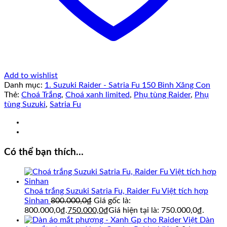
Add to wishlist
Danh mục:
1. Suzuki Raider - Satria Fu 150 Bình Xăng Con
Thẻ:
Choá Trắng
,
Choá xanh limited
,
Phụ tùng Raider
,
Phụ
tùng Suzuki
,
Satria Fu
Có thể bạn thích…
Choá trắng Suzuki Satria Fu, Raider Fu Việt tích hợp
Sinhan
800.000,0
₫
Giá gốc là:
800.000,0₫.
750.000,0
₫
Giá hiện tại là: 750.000,0₫.
Dàn