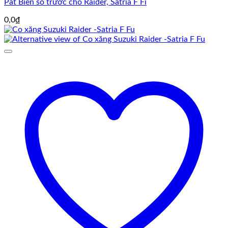
Pát Biển số trước cho Raider, Satria F Fi
0,0
₫