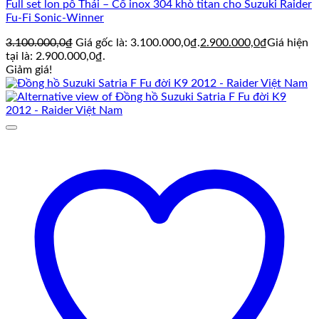
Full set lon pô Thái – Cổ inox 304 khò titan cho Suzuki Raider
Fu-Fi Sonic-Winner
3.100.000,0
₫
Giá gốc là: 3.100.000,0₫.
2.900.000,0
₫
Giá hiện
tại là: 2.900.000,0₫.
Giảm giá!