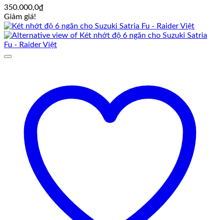
350.000,0
₫
Giảm giá!