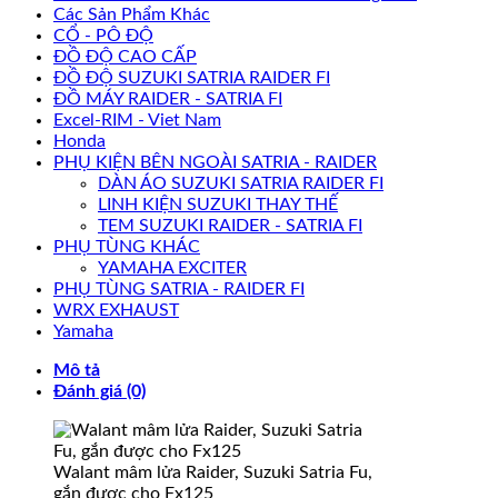
Các Sản Phẩm Khác
CỔ - PÔ ĐỘ
ĐỒ ĐỘ CAO CẤP
ĐỒ ĐỘ SUZUKI SATRIA RAIDER FI
ĐỒ MÁY RAIDER - SATRIA FI
Excel-RIM - Viet Nam
Honda
PHỤ KIỆN BÊN NGOÀI SATRIA - RAIDER
DÀN ÁO SUZUKI SATRIA RAIDER FI
LINH KIỆN SUZUKI THAY THẾ
TEM SUZUKI RAIDER - SATRIA FI
PHỤ TÙNG KHÁC
YAMAHA EXCITER
PHỤ TÙNG SATRIA - RAIDER FI
WRX EXHAUST
Yamaha
Mô tả
Đánh giá (0)
Walant mâm lửa Raider, Suzuki Satria Fu,
gắn được cho Fx125