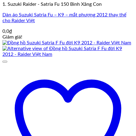
1. Suzuki Raider - Satria Fu 150 Bình Xăng Con
Dàn áo Suzuki Satria Fu – K9 – mắt phượng 2012 thay thế
cho Raider Việt
0,0
₫
Giảm giá!