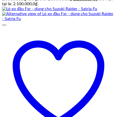
tại là: 2.100.000,0₫.