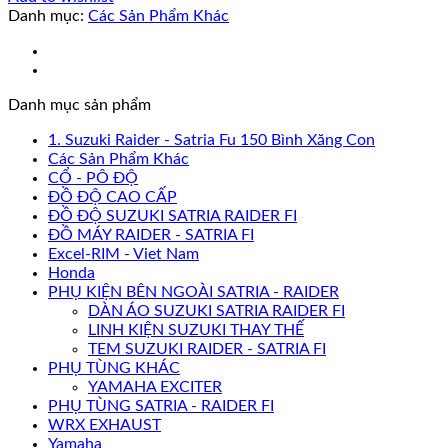
Danh mục:
Các Sản Phẩm Khác
Danh mục sản phẩm
1. Suzuki Raider - Satria Fu 150 Bình Xăng Con
Các Sản Phẩm Khác
CỔ - PÔ ĐỘ
ĐỒ ĐỘ CAO CẤP
ĐỒ ĐỘ SUZUKI SATRIA RAIDER FI
ĐỒ MÁY RAIDER - SATRIA FI
Excel-RIM - Viet Nam
Honda
PHỤ KIỆN BÊN NGOÀI SATRIA - RAIDER
DÀN ÁO SUZUKI SATRIA RAIDER FI
LINH KIỆN SUZUKI THAY THẾ
TEM SUZUKI RAIDER - SATRIA FI
PHỤ TÙNG KHÁC
YAMAHA EXCITER
PHỤ TÙNG SATRIA - RAIDER FI
WRX EXHAUST
Yamaha