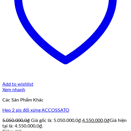
Add to wishlist
Xem nhanh
Các Sản Phẩm Khác
Heo 2 pis đối xứng ACCOSSATO
5.050.000,0
₫
Giá gốc là: 5.050.000,0₫.
4.550.000,0
₫
Giá hiện
tại là: 4.550.000,0₫.