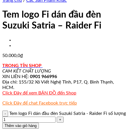
Trang chủ
/
Các Sản Phẩm Khác
Tem logo Fi dán đầu đèn
Suzuki Satria – Raider Fi
50.000,0
₫
TRỌNG TÍN SHOP
CAM KẾT CHẤT LƯỢNG
XIN LIÊN HỆ:
0901 966996
Địa chỉ: 155/32 Xô Viết Nghệ Tĩnh, P17, Q. Bình Thạnh,
HCM.
Click Đây để xem BẢN ĐỒ đến Shop
Click Đây để chat Facebook trực tiếp
Tem logo Fi dán đầu đèn Suzuki Satria - Raider Fi số lượng
Thêm vào giỏ hàng