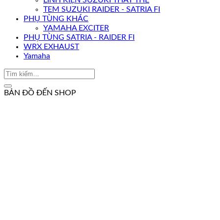
LINH KIỆN SUZUKI THAY THẾ
TEM SUZUKI RAIDER - SATRIA FI
PHỤ TÙNG KHÁC
YAMAHA EXCITER
PHỤ TÙNG SATRIA - RAIDER FI
WRX EXHAUST
Yamaha
BẢN ĐỒ ĐẾN SHOP