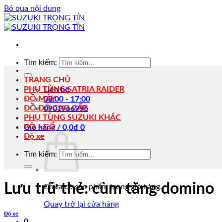
Bỏ qua nội dung
Tìm kiếm:
TRANG CHỦ
PHỤ TÙNG SATRIA RAIDER
Liên hệ
ĐỒ MÁY
08:00 - 17:00
ĐỒ ĐỘ CAO CẤP
0901966996
PHỤ TÙNG SUZUKI KHÁC
PÔ – CỔ
Giỏ hàng /
0,0
₫
0
Độ xe
Tìm kiếm:
Lưu trữ thẻ:
cùm tăng domino
Chưa có sản phẩm trong giỏ hàng.
Quay trở lại cửa hàng
Độ xe
0