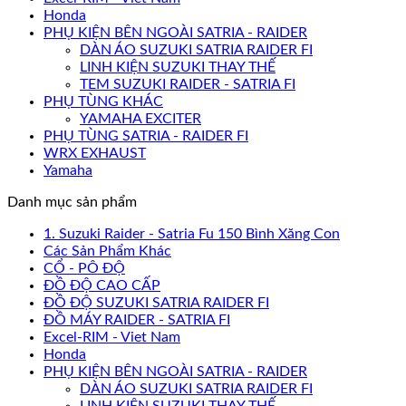
Honda
PHỤ KIỆN BÊN NGOÀI SATRIA - RAIDER
DÀN ÁO SUZUKI SATRIA RAIDER FI
LINH KIỆN SUZUKI THAY THẾ
TEM SUZUKI RAIDER - SATRIA FI
PHỤ TÙNG KHÁC
YAMAHA EXCITER
PHỤ TÙNG SATRIA - RAIDER FI
WRX EXHAUST
Yamaha
Danh mục sản phẩm
1. Suzuki Raider - Satria Fu 150 Bình Xăng Con
Các Sản Phẩm Khác
CỔ - PÔ ĐỘ
ĐỒ ĐỘ CAO CẤP
ĐỒ ĐỘ SUZUKI SATRIA RAIDER FI
ĐỒ MÁY RAIDER - SATRIA FI
Excel-RIM - Viet Nam
Honda
PHỤ KIỆN BÊN NGOÀI SATRIA - RAIDER
DÀN ÁO SUZUKI SATRIA RAIDER FI