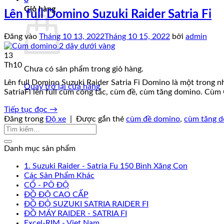
Giỏ hàng
Lên full Domino Suzuki Raider Satria Fi
Đăng vào
Tháng 10 13, 2022
Tháng 10 15, 2022
bởi
admin
13
Th10
Chưa có sản phẩm trong giỏ hàng.
Lên full Domino Suzuki Raider Satria Fi Domino là một trong n
Quay trở lại cửa hàng
SatriaFi lên full cùm công tắc, cùm đề, cùm tăng domino. Cùm 
Tiếp tục đọc
→
Đăng trong
Độ xe
|
Được gắn thẻ
cùm đề domino
,
cùm tăng 
Danh mục sản phẩm
1. Suzuki Raider - Satria Fu 150 Bình Xăng Con
Các Sản Phẩm Khác
CỔ - PÔ ĐỘ
ĐỒ ĐỘ CAO CẤP
ĐỒ ĐỘ SUZUKI SATRIA RAIDER FI
ĐỒ MÁY RAIDER - SATRIA FI
Excel-RIM - Viet Nam