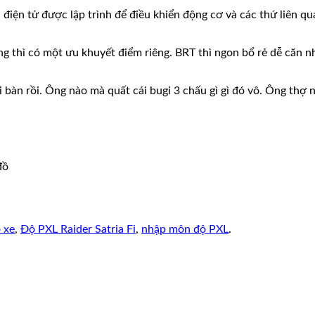
ị điện tử được lập trình để điều khiển động cơ và các thứ liên q
ẳng thì có một ưu khuyết điểm riêng. BRT thì ngon bổ rẻ dễ căn n
 bàn rồi. Ông nào mà quất cái bugi 3 chấu gì gì đó vô. Ông thợ 
 xe
,
Độ PXL Raider Satria Fi
,
nhập môn độ PXL
.