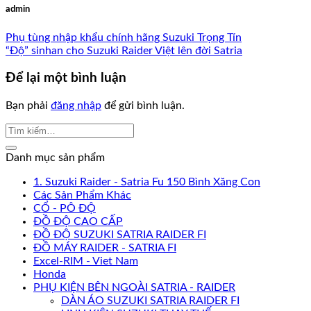
admin
Phụ tùng nhập khẩu chính hãng Suzuki Trọng Tín
“Độ” sinhan cho Suzuki Raider Việt lên đời Satria
Để lại một bình luận
Bạn phải
đăng nhập
để gửi bình luận.
Danh mục sản phẩm
1. Suzuki Raider - Satria Fu 150 Bình Xăng Con
Các Sản Phẩm Khác
CỔ - PÔ ĐỘ
ĐỒ ĐỘ CAO CẤP
ĐỒ ĐỘ SUZUKI SATRIA RAIDER FI
ĐỒ MÁY RAIDER - SATRIA FI
Excel-RIM - Viet Nam
Honda
PHỤ KIỆN BÊN NGOÀI SATRIA - RAIDER
DÀN ÁO SUZUKI SATRIA RAIDER FI