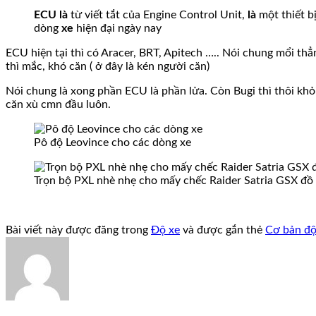
ECU là
từ viết tắt của Engine Control Unit,
là
một thiết b
dòng
xe
hiện đại ngày nay
ECU hiện tại thì có Aracer, BRT, Apitech ….. Nói chung mổi th
thì mắc, khó căn ( ở đây là kén người căn)
Nói chung là xong phần ECU là phần lửa. Còn Bugi thì thôi khỏi
căn xù cmn đầu luôn.
Pô độ Leovince cho các dòng xe
Trọn bộ PXL nhè nhẹ cho mấy chếc Raider Satria GSX đồ
Bài viết này được đăng trong
Độ xe
và được gắn thẻ
Cơ bản độ