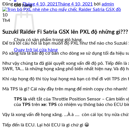
Đăng vào
Tháng 4 10, 2021
Tháng 4 10, 2021
bởi
admin
Giỏ hàng
10
Th4
Suzuki Raider Fi Satria GSX lên PXL độ những gì???
Chưa có sản phẩm trong giỏ hàng.
Để trả lời câu hỏi là bạn muốn độ PXL như thế nào cho Suzuki S
Quay trở lại cửa hàng
Pô xăng lửa là bài độ cơ bản cho dòng xe sử dụng tối đa hiệu s
Như vậy chúng ta đã giải quyết xong vấn đề độ pô. Tiếp đến là
SWR, TA… là những họng xăng phổ biến nhất hiện nay. Và độ họn
Khi ráp họng độ thì tùy loại họng mà bạn có thể đi với TPS zi
Mà TPS là gì? Cái này đầy trên mạng để mình copy cho nhanh!
TPS là
viết tắt của Throttle Position Sensor – Cảm biến v
của
TPS
trên
xe
:
TPS
có nhiệm vụ thông báo cho ECU biế
Vậy là xong vấn đề họng xăng. …À à …. còn cái lọc trụ nữa chứ
Tiếp đến là ECU. Lại hỏi ECU là gì chứ gì 😀