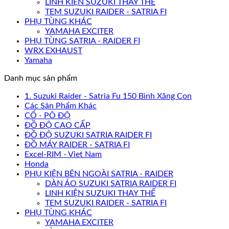
LINH KIỆN SUZUKI THAY THẾ
TEM SUZUKI RAIDER - SATRIA FI
PHỤ TÙNG KHÁC
YAMAHA EXCITER
PHỤ TÙNG SATRIA - RAIDER FI
WRX EXHAUST
Yamaha
Danh mục sản phẩm
1. Suzuki Raider - Satria Fu 150 Bình Xăng Con
Các Sản Phẩm Khác
CỔ - PÔ ĐỘ
ĐỒ ĐỘ CAO CẤP
ĐỒ ĐỘ SUZUKI SATRIA RAIDER FI
ĐỒ MÁY RAIDER - SATRIA FI
Excel-RIM - Viet Nam
Honda
PHỤ KIỆN BÊN NGOÀI SATRIA - RAIDER
DÀN ÁO SUZUKI SATRIA RAIDER FI
LINH KIỆN SUZUKI THAY THẾ
TEM SUZUKI RAIDER - SATRIA FI
PHỤ TÙNG KHÁC
YAMAHA EXCITER