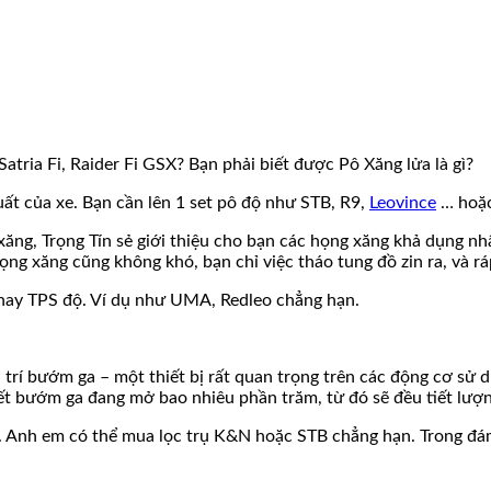
atria Fi, Raider Fi GSX? Bạn phải biết được Pô Xăng lửa là gì?
uất của xe. Bạn cần lên 1 set pô độ như STB, R9,
Leovince
… hoặc
 xăng, Trọng Tín sẻ giới thiệu cho bạn các họng xăng khả dụng 
g xăng cũng không khó, bạn chỉ việc tháo tung đồ zin ra, và ráp
n hay TPS độ. Ví dụ như UMA, Redleo chẳng hạn.
ị trí bướm ga – một thiết bị rất quan trọng trên các động cơ sử
t bướm ga đang mở bao nhiêu phần trăm, từ đó sẽ đều tiết lượ
. Anh em có thể mua lọc trụ K&N hoặc STB chẳng hạn. Trong đám 