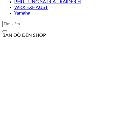
PHỤ TÙNG SATRIA - RAIDER FI
WRX EXHAUST
Yamaha
BẢN ĐỒ ĐẾN SHOP