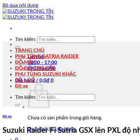
Bỏ qua nội dung
Tìm kiếm:
TRANG CHỦ
PHỤ TÙNG SATRIA RAIDER
Liên hệ
ĐỒ MÁY
08:00 - 17:00
ĐỒ ĐỘ CAO CẤP
0901966996
PHỤ TÙNG SUZUKI KHÁC
PÔ – CỔ
Giỏ hàng /
0,0
₫
0
Độ xe
Tìm kiếm:
Độ xe
Chưa có sản phẩm trong giỏ hàng.
Quay trở lại cửa hàng
Suzuki Raider Fi Satria GSX lên PXL độ n
0