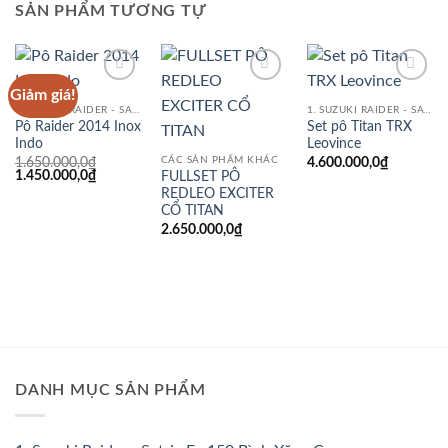
SẢN PHẨM TƯƠNG TỰ
Giảm giá!
Add to
Add to
Add to
wishlist
wishlist
wishlist
1. SUZUKI RAIDER - SATRIA FU 150 BÌNH XĂNG CON
1. SUZUKI RAIDER - SATRIA FU 150 BÌNH XĂNG CON
Pô Raider 2014 Inox
Set pô Titan TRX
Indo
Leovince
CÁC SẢN PHẨM KHÁC
1.650.000,0
₫
4.600.000,0
₫
Giá
Giá
1.450.000,0
₫
FULLSET PÔ
gốc
hiện
REDLEO EXCITER
là:
tại
CỔ TITAN
1.650.000,0₫.
là:
1.450.000,0₫.
2.650.000,0
₫
DANH MỤC SẢN PHẨM