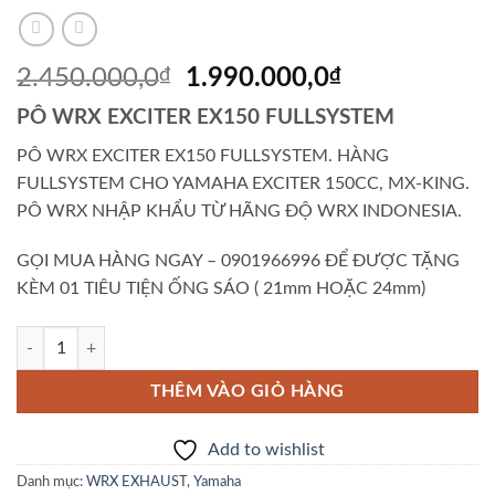
Giá
Giá
2.450.000,0
₫
1.990.000,0
₫
gốc
hiện
PÔ WRX EXCITER EX150 FULLSYSTEM
là:
tại
2.450.000,0₫.
là:
PÔ WRX EXCITER EX150 FULLSYSTEM. HÀNG
1.990.000,0₫
FULLSYSTEM CHO YAMAHA EXCITER 150CC, MX-KING.
PÔ WRX NHẬP KHẨU TỪ HÃNG ĐỘ WRX INDONESIA.
GỌI MUA HÀNG NGAY – 0901966996 ĐỂ ĐƯỢC TẶNG
KÈM 01 TIÊU TIỆN ỐNG SÁO ( 21mm HOẶC 24mm)
PÔ WRX EXCITER EX150 FULLSYSTEM số lượng
THÊM VÀO GIỎ HÀNG
Add to wishlist
Danh mục:
WRX EXHAUST
,
Yamaha