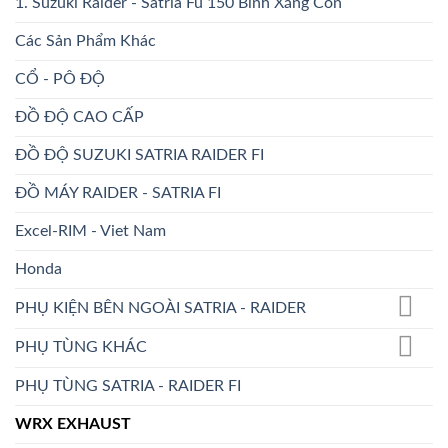
1. Suzuki Raider - Satria Fu 150 Bình Xăng Con
Các Sản Phẩm Khác
CỔ - PÔ ĐỘ
ĐỒ ĐỘ CAO CẤP
ĐỒ ĐỘ SUZUKI SATRIA RAIDER FI
ĐỒ MÁY RAIDER - SATRIA FI
Excel-RIM - Viet Nam
Honda
PHỤ KIỆN BÊN NGOÀI SATRIA - RAIDER
PHỤ TÙNG KHÁC
PHỤ TÙNG SATRIA - RAIDER FI
WRX EXHAUST