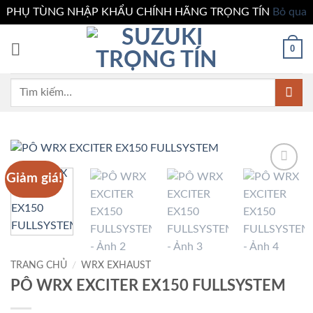
PHỤ TÙNG NHẬP KHẨU CHÍNH HÃNG TRỌNG TÍN
Bỏ qua
Bỏ
0
qua
nội
dung
Tìm
kiếm:
Giảm giá!
Add to
wishlist
TRANG CHỦ
/
WRX EXHAUST
PÔ WRX EXCITER EX150 FULLSYSTEM