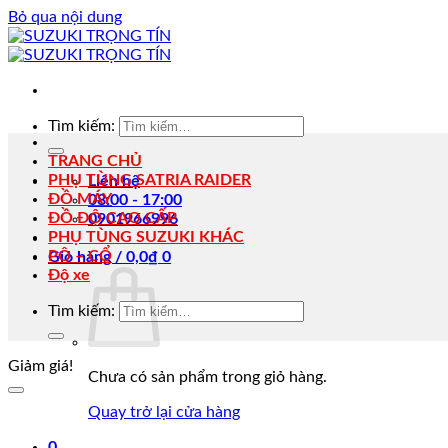
Bỏ qua nội dung
Tìm kiếm:
TRANG CHỦ
PHỤ TÙNG SATRIA RAIDER
Liên hệ
ĐỒ MÁY
08:00 - 17:00
ĐỒ ĐỘ CAO CẤP
0901966996
PHỤ TÙNG SUZUKI KHÁC
PÔ – CỔ
Giỏ hàng /
0,0
₫
0
Độ xe
Tìm kiếm:
Giảm giá!
Chưa có sản phẩm trong giỏ hàng.
Quay trở lại cửa hàng
0