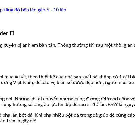
der Fi
ng xuyên bị anh em bàn tán. Thông thường thì sau một thời gian đ
i mua xe về, theo thiết kế của nhà sản xuất sẻ không có 1 cái bi
 trường Việt Nam, để bảo vệ biển số được đẹp hơn, người mua xe 
ng nói. Nhưng khi di chuyển những cung đường Offroad cộng vớ
 cộng hưỡng sẻ tăng áp lực lên bộ dè sau 5 -10 lần. ĐÂY là nguy
ha lẫn bột đá. Khi pha nhiều bột đá trong dè giúp dè cứng cáp h
n trên là gãy dè!