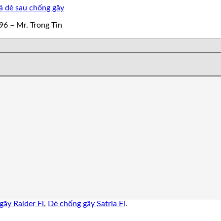
á dè sau chống gãy
96 – Mr. Trong Tin
gãy Raider Fi
,
Dè chống gãy Satria Fi
.