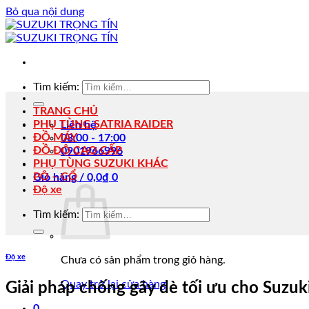
Bỏ qua nội dung
Tìm kiếm:
TRANG CHỦ
PHỤ TÙNG SATRIA RAIDER
Liên hệ
ĐỒ MÁY
08:00 - 17:00
ĐỒ ĐỘ CAO CẤP
0901966996
PHỤ TÙNG SUZUKI KHÁC
PÔ – CỔ
Giỏ hàng /
0,0
₫
0
Độ xe
Tìm kiếm:
Độ xe
Chưa có sản phẩm trong giỏ hàng.
Quay trở lại cửa hàng
Giải pháp chống gãy dè tối ưu cho Suzuki 
0