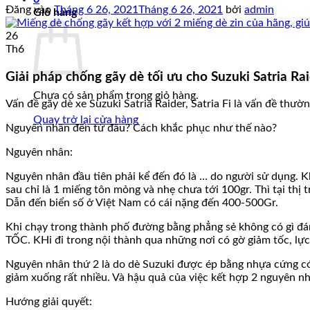
Đăng vào
Tháng 6 26, 2021
Tháng 6 26, 2021
bởi
admin
Giỏ hàng
26
Th6
Giải pháp chống gãy dè tối ưu cho Suzuki Satria Rai
Chưa có sản phẩm trong giỏ hàng.
Vấn đề gãy dè xe Suzuki Satria Raider, Satria Fi là vấn đề thườ
Quay trở lại cửa hàng
Nguyên nhân đến từ đâu? Cách khắc phục như thế nào?
Nguyên nhân:
Nguyên nhân đầu tiên phải kể đến đó là … do người sử dụng. Kh
sau chỉ là 1 miếng tôn mỏng và nhẹ chưa tới 100gr. Thì tại thị
Dẫn đến biển số ở Việt Nam có cái nặng đến 400-500Gr.
Khi chạy trong thành phố đường bằng phẳng sẻ không có gì đá
TỐC. KHi đi trong nội thành qua những nơi có gờ giảm tốc, lực
Nguyên nhân thứ 2 là do dè Suzuki được ép bằng nhựa cứng có p
giảm xuống rất nhiều. Và hậu quả của việc kết hợp 2 nguyên nhâ
Hướng giải quyết: