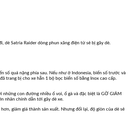
i, dè Satria Raider dòng phun xăng điện tử sẻ bị gãy dè.
ển số quá nặng phía sau. Nếu như ở Indonesia, biển số trước và
đã trang bị cho xe hẵn 1 bộ bọc biển số bằng Inox cao cấp.
i những con đường nhiều ổ voi, ổ gà và đặc biệt là GỜ GIẢM
ên nhân chính dẫn tới gãy dè xe.
ơn, giảm giá thành sản xuất. Nhưng đổi lại, độ giòn của dè sẻ