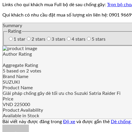
Links cho quí khách mua Full bộ dè sau chống gãy:
Trọn bộ cho
Quí khách có nhu cầu đặt mua số lượng xin liên hệ: 0901 9669
Summary
Rating
1 star
2 stars
3 stars
4 stars
5 stars
Author Rating
Aggregate Rating
5
based on
2
votes
Brand Name
SUZUKI
Product Name
Giải pháp chống gãy dè tối ưu cho Suzuki Satria Raider Fi
Price
VND
225000
Product Availability
Available in Stock
Bài viết này được đăng trong
Độ xe
và được gắn thẻ
Dè chống 