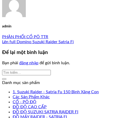
admin
PHÂN PHỐI CỔ PÔ TTR
Lên full Domino Suzuki Raider Satria Fi
Để lại một bình luận
Bạn phải
đăng nhập
để gửi bình luận.
Danh mục sản phẩm
1. Suzuki Raider - Satria Fu 150 Bình Xăng Con
Các Sản Phẩm Khác
CỔ - PÔ ĐỘ
ĐỒ ĐỘ CAO CẤP
ĐỒ ĐỘ SUZUKI SATRIA RAIDER FI
ĐỒ MÁY RAIDER - SATRIA FI