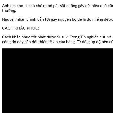
Anh em chơi xe có chế ra bộ pát sắt chống gãy dè, hiệu quả cũn
thường.
Nguyên nhân chính dẫn tới gãy nguyên bộ dè là do miếng dè xươ
CÁCH KHẮC PHỤC:
Cách khắc phục tốt nhất được Suzuki Trọng Tín nghiên cứu và đ
công độ dày gấp đôi thiết kế zin của hãng. Từ đó giúp độ bền củ