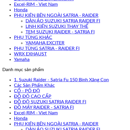
Excel-RIM - Viet Nam
Honda
PHỤ KIỆN BÊN NGOÀI SATRIA - RAIDER
DÀN ÁO SUZUKI SATRIA RAIDER FI
LINH KIỆN SUZUKI THAY THẾ
TEM SUZUKI RAIDER - SATRIA FI
PHỤ TÙNG KHÁC
YAMAHA EXCITER
PHỤ TÙNG SATRIA - RAIDER FI
WRX EXHAUST
Yamaha
Danh mục sản phẩm
1. Suzuki Raider - Satria Fu 150 Bình Xăng Con
Các Sản Phẩm Khác
CỔ - PÔ ĐỘ
ĐỒ ĐỘ CAO CẤP
ĐỒ ĐỘ SUZUKI SATRIA RAIDER FI
ĐỒ MÁY RAIDER - SATRIA FI
Excel-RIM - Viet Nam
Honda
PHỤ KIỆN BÊN NGOÀI SATRIA - RAIDER
DÀN ÁO SUZUKI SATRIA RAIDER FI