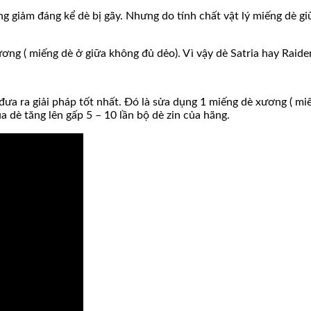
g giảm đáng kể dè bị gãy. Nhưng do tính chất vật lý miếng dè giữ
ng ( miếng dè ở giữa không đủ dẻo). Vì vậy dè Satria hay Raider
ưa ra giải pháp tốt nhất. Đó là sửa dụng 1 miếng dè xương ( miế
a dè tăng lên gấp 5 – 10 lần bộ dè zin của hãng.