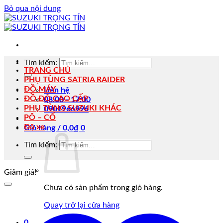
Bỏ qua nội dung
Tìm kiếm:
TRANG CHỦ
PHỤ TÙNG SATRIA RAIDER
ĐỒ MÁY
Liên hệ
ĐỒ ĐỘ CAO CẤP
08:00 - 17:00
PHỤ TÙNG SUZUKI KHÁC
0901966996
PÔ – CỔ
Độ xe
Giỏ hàng /
0,0
₫
0
Tìm kiếm:
Giảm giá!
Chưa có sản phẩm trong giỏ hàng.
Quay trở lại cửa hàng
0