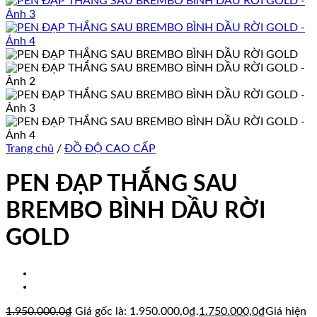
Trang chủ
/
ĐỒ ĐỘ CAO CẤP
PEN ĐẠP THẮNG SAU
BREMBO BÌNH DẦU RỜI
GOLD
1.950.000,0
₫
Giá gốc là: 1.950.000,0₫.
1.750.000,0
₫
Giá hiện