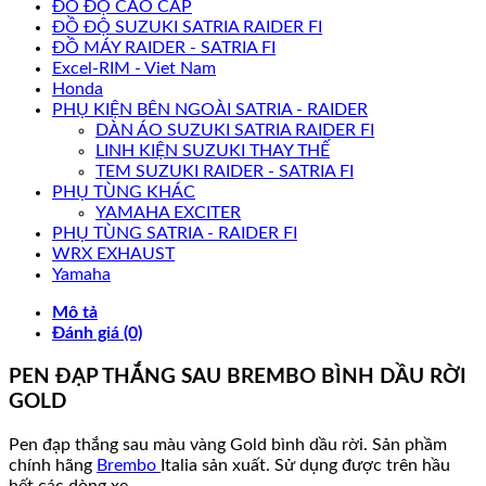
ĐỒ ĐỘ CAO CẤP
ĐỒ ĐỘ SUZUKI SATRIA RAIDER FI
ĐỒ MÁY RAIDER - SATRIA FI
Excel-RIM - Viet Nam
Honda
PHỤ KIỆN BÊN NGOÀI SATRIA - RAIDER
DÀN ÁO SUZUKI SATRIA RAIDER FI
LINH KIỆN SUZUKI THAY THẾ
TEM SUZUKI RAIDER - SATRIA FI
PHỤ TÙNG KHÁC
YAMAHA EXCITER
PHỤ TÙNG SATRIA - RAIDER FI
WRX EXHAUST
Yamaha
Mô tả
Đánh giá (0)
PEN ĐẠP THẮNG SAU BREMBO BÌNH DẦU RỜI
GOLD
Pen đạp thắng sau màu vàng Gold bình dầu rời. Sản phầm
chính hãng
Brembo
Italia sản xuất. Sử dụng được trên hầu
hết các dòng xe.