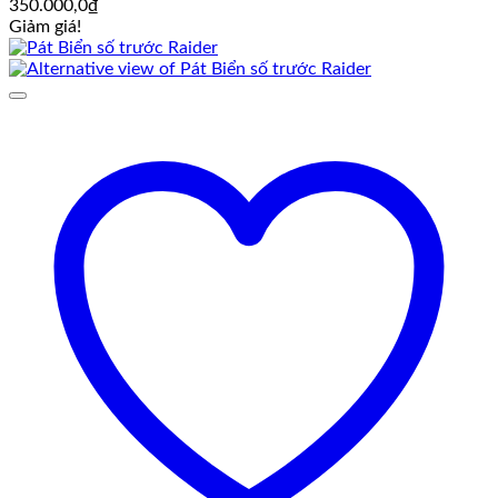
350.000,0
₫
Giảm giá!