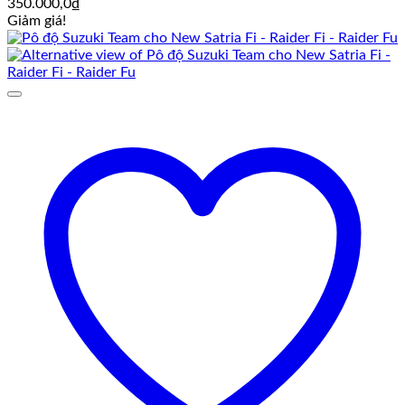
350.000,0
₫
Giảm giá!