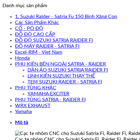
Danh mục sản phẩm
1. Suzuki Raider - Satria Fu 150 Bình Xăng Con
Các Sản Phẩm Khác
CỔ - PÔ ĐỘ
ĐỒ ĐỘ CAO CẤP
ĐỒ ĐỘ SUZUKI SATRIA RAIDER FI
ĐỒ MÁY RAIDER - SATRIA FI
Excel-RIM - Viet Nam
Honda
PHỤ KIỆN BÊN NGOÀI SATRIA - RAIDER
DÀN ÁO SUZUKI SATRIA RAIDER FI
LINH KIỆN SUZUKI THAY THẾ
TEM SUZUKI RAIDER - SATRIA FI
PHỤ TÙNG KHÁC
YAMAHA EXCITER
PHỤ TÙNG SATRIA - RAIDER FI
WRX EXHAUST
Yamaha
Mô tả
Cạc te nhôm CNC cho Suzuki Satria Fi, Raider Fi, Raider