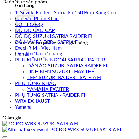
Danh mục sản phẩm
Giỏ hàng
1. Suzuki Raider - Satria Fu 150 Bình Xăng Con
Các Sản Phẩm Khác
CỔ - PÔ ĐỘ
ĐỒ ĐỘ CAO CẤP
ĐỒ ĐỘ SUZUKI SATRIA RAIDER FI
ĐỒ MÁY RAIDER - SATRIA FI
Chưa có sản phẩm trong giỏ hàng.
Excel-RIM - Viet Nam
Quay trở lại cửa hàng
Honda
PHỤ KIỆN BÊN NGOÀI SATRIA - RAIDER
DÀN ÁO SUZUKI SATRIA RAIDER FI
LINH KIỆN SUZUKI THAY THẾ
TEM SUZUKI RAIDER - SATRIA FI
PHỤ TÙNG KHÁC
YAMAHA EXCITER
PHỤ TÙNG SATRIA - RAIDER FI
WRX EXHAUST
Yamaha
Giảm giá!