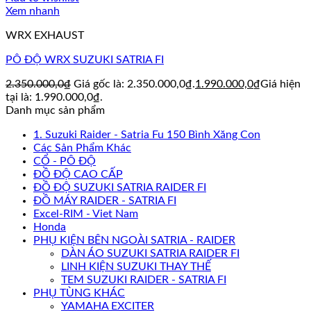
Xem nhanh
WRX EXHAUST
PÔ ĐỘ WRX SUZUKI SATRIA FI
2.350.000,0
₫
Giá gốc là: 2.350.000,0₫.
1.990.000,0
₫
Giá hiện
tại là: 1.990.000,0₫.
Danh mục sản phẩm
1. Suzuki Raider - Satria Fu 150 Bình Xăng Con
Các Sản Phẩm Khác
CỔ - PÔ ĐỘ
ĐỒ ĐỘ CAO CẤP
ĐỒ ĐỘ SUZUKI SATRIA RAIDER FI
ĐỒ MÁY RAIDER - SATRIA FI
Excel-RIM - Viet Nam
Honda
PHỤ KIỆN BÊN NGOÀI SATRIA - RAIDER
DÀN ÁO SUZUKI SATRIA RAIDER FI
LINH KIỆN SUZUKI THAY THẾ
TEM SUZUKI RAIDER - SATRIA FI
PHỤ TÙNG KHÁC
YAMAHA EXCITER