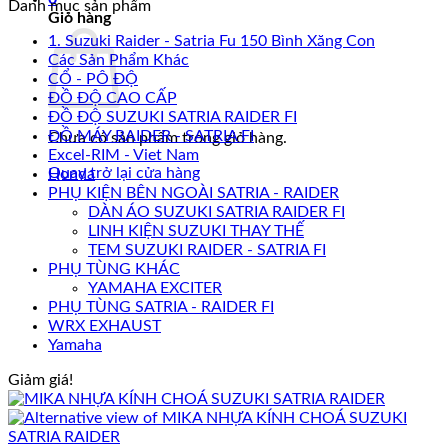
Danh mục sản phẩm
Giỏ hàng
1. Suzuki Raider - Satria Fu 150 Bình Xăng Con
Các Sản Phẩm Khác
CỔ - PÔ ĐỘ
ĐỒ ĐỘ CAO CẤP
ĐỒ ĐỘ SUZUKI SATRIA RAIDER FI
ĐỒ MÁY RAIDER - SATRIA FI
Chưa có sản phẩm trong giỏ hàng.
Excel-RIM - Viet Nam
Quay trở lại cửa hàng
Honda
PHỤ KIỆN BÊN NGOÀI SATRIA - RAIDER
DÀN ÁO SUZUKI SATRIA RAIDER FI
LINH KIỆN SUZUKI THAY THẾ
TEM SUZUKI RAIDER - SATRIA FI
PHỤ TÙNG KHÁC
YAMAHA EXCITER
PHỤ TÙNG SATRIA - RAIDER FI
WRX EXHAUST
Yamaha
Giảm giá!