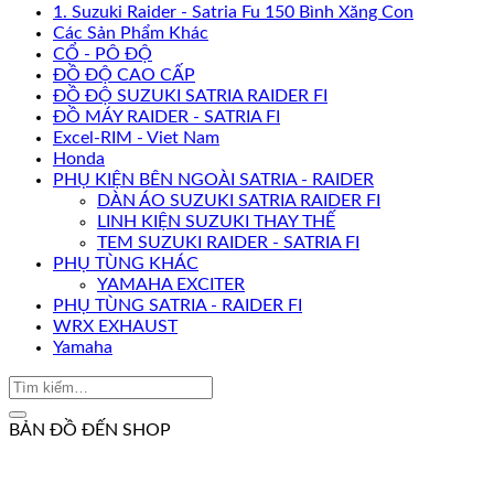
1. Suzuki Raider - Satria Fu 150 Bình Xăng Con
Các Sản Phẩm Khác
CỔ - PÔ ĐỘ
ĐỒ ĐỘ CAO CẤP
ĐỒ ĐỘ SUZUKI SATRIA RAIDER FI
ĐỒ MÁY RAIDER - SATRIA FI
Excel-RIM - Viet Nam
Honda
PHỤ KIỆN BÊN NGOÀI SATRIA - RAIDER
DÀN ÁO SUZUKI SATRIA RAIDER FI
LINH KIỆN SUZUKI THAY THẾ
TEM SUZUKI RAIDER - SATRIA FI
PHỤ TÙNG KHÁC
YAMAHA EXCITER
PHỤ TÙNG SATRIA - RAIDER FI
WRX EXHAUST
Yamaha
BẢN ĐỒ ĐẾN SHOP