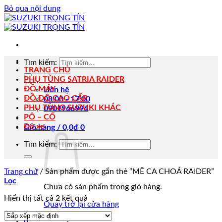
Bỏ qua nội dung
Tìm kiếm:
TRANG CHỦ
PHỤ TÙNG SATRIA RAIDER
ĐỒ MÁY
Liên hệ
ĐỒ ĐỘ CAO CẤP
08:00 - 17:00
PHỤ TÙNG SUZUKI KHÁC
0901966996
PÔ – CỔ
Độ xe
Giỏ hàng /
0,0
₫
0
Tìm kiếm:
Trang chủ
/
Sản phẩm được gắn thẻ “MÊ CA CHOÁ RAIDER”
Lọc
Chưa có sản phẩm trong giỏ hàng.
Hiển thị tất cả 2 kết quả
Quay trở lại cửa hàng
0