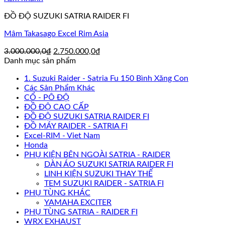
ĐỒ ĐỘ SUZUKI SATRIA RAIDER FI
Mâm Takasago Excel Rim Asia
Giá
Giá
3.000.000,0
₫
2.750.000,0
₫
gốc
hiện
Danh mục sản phẩm
là:
tại
1. Suzuki Raider - Satria Fu 150 Bình Xăng Con
3.000.000,0₫.
là:
Các Sản Phẩm Khác
2.750.000,0₫.
CỔ - PÔ ĐỘ
ĐỒ ĐỘ CAO CẤP
ĐỒ ĐỘ SUZUKI SATRIA RAIDER FI
ĐỒ MÁY RAIDER - SATRIA FI
Excel-RIM - Viet Nam
Honda
PHỤ KIỆN BÊN NGOÀI SATRIA - RAIDER
DÀN ÁO SUZUKI SATRIA RAIDER FI
LINH KIỆN SUZUKI THAY THẾ
TEM SUZUKI RAIDER - SATRIA FI
PHỤ TÙNG KHÁC
YAMAHA EXCITER
PHỤ TÙNG SATRIA - RAIDER FI
WRX EXHAUST