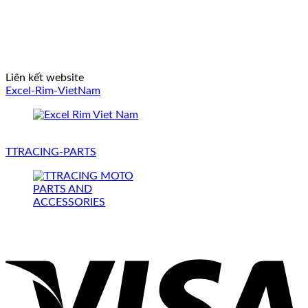
Liên kết website
Excel-Rim-VietNam
TTRACING-PARTS
V