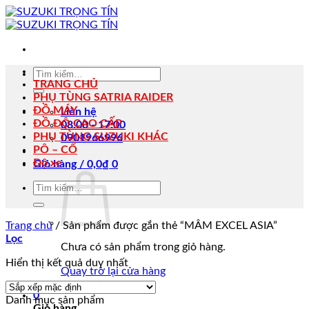
Bỏ
qua
nội
dung
Tìm
TRANG CHỦ
kiếm:
PHỤ TÙNG SATRIA RAIDER
ĐỒ MÁY
Liên hệ
ĐỒ ĐỘ CAO CẤP
08:00 - 17:00
PHỤ TÙNG SUZUKI KHÁC
0901966996
PÔ – CỔ
Độ xe
Giỏ hàng /
0,0
₫
0
Tìm
kiếm:
Trang chủ
/
Sản phẩm được gắn thẻ “MÂM EXCEL ASIA”
Lọc
Chưa có sản phẩm trong giỏ hàng.
Hiển thị kết quả duy nhất
Quay trở lại cửa hàng
0
Danh mục sản phẩm
Giỏ hàng