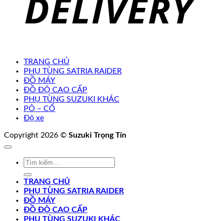
TRANG CHỦ
PHỤ TÙNG SATRIA RAIDER
ĐỒ MÁY
ĐỒ ĐỘ CAO CẤP
PHỤ TÙNG SUZUKI KHÁC
PÔ – CỔ
Độ xe
Copyright 2026 ©
Suzuki Trọng Tín
Tìm
kiếm:
TRANG CHỦ
PHỤ TÙNG SATRIA RAIDER
ĐỒ MÁY
ĐỒ ĐỘ CAO CẤP
PHỤ TÙNG SUZUKI KHÁC