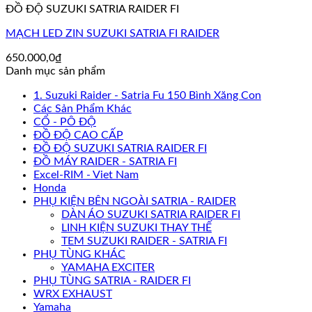
ĐỒ ĐỘ SUZUKI SATRIA RAIDER FI
MẠCH LED ZIN SUZUKI SATRIA FI RAIDER
650.000,0
₫
Danh mục sản phẩm
1. Suzuki Raider - Satria Fu 150 Bình Xăng Con
Các Sản Phẩm Khác
CỔ - PÔ ĐỘ
ĐỒ ĐỘ CAO CẤP
ĐỒ ĐỘ SUZUKI SATRIA RAIDER FI
ĐỒ MÁY RAIDER - SATRIA FI
Excel-RIM - Viet Nam
Honda
PHỤ KIỆN BÊN NGOÀI SATRIA - RAIDER
DÀN ÁO SUZUKI SATRIA RAIDER FI
LINH KIỆN SUZUKI THAY THẾ
TEM SUZUKI RAIDER - SATRIA FI
PHỤ TÙNG KHÁC
YAMAHA EXCITER
PHỤ TÙNG SATRIA - RAIDER FI
WRX EXHAUST
Yamaha