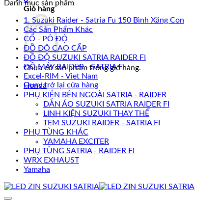
Danh mục sản phẩm
Giỏ hàng
1. Suzuki Raider - Satria Fu 150 Bình Xăng Con
Các Sản Phẩm Khác
CỔ - PÔ ĐỘ
ĐỒ ĐỘ CAO CẤP
ĐỒ ĐỘ SUZUKI SATRIA RAIDER FI
ĐỒ MÁY RAIDER - SATRIA FI
Chưa có sản phẩm trong giỏ hàng.
Excel-RIM - Viet Nam
Quay trở lại cửa hàng
Honda
PHỤ KIỆN BÊN NGOÀI SATRIA - RAIDER
DÀN ÁO SUZUKI SATRIA RAIDER FI
LINH KIỆN SUZUKI THAY THẾ
TEM SUZUKI RAIDER - SATRIA FI
PHỤ TÙNG KHÁC
YAMAHA EXCITER
PHỤ TÙNG SATRIA - RAIDER FI
WRX EXHAUST
Yamaha