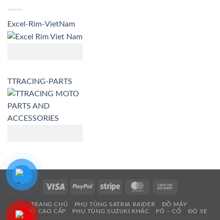
Excel-Rim-VietNam
TTRACING-PARTS
Visa
PayPal
Stripe
MasterCard
Cash
On
TRANG CHỦ
PHỤ TÙNG SATRIA RAIDER
ĐỒ MÁY
Delivery
ĐỒ ĐỘ CAO CẤP
PHỤ TÙNG SUZUKI KHÁC
PÔ – CỔ
ĐỘ XE