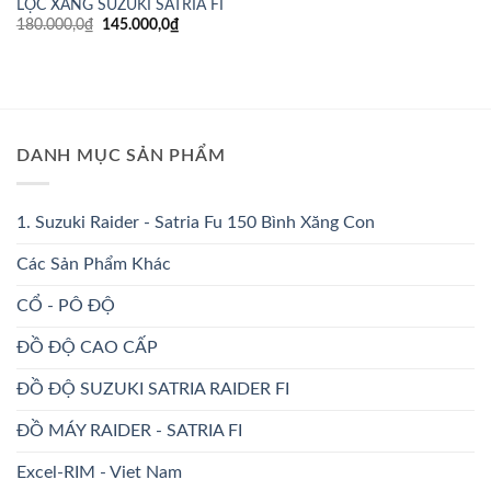
LỌC XĂNG SUZUKI SATRIA FI
Giá
Giá
180.000,0
₫
145.000,0
₫
gốc
hiện
là:
tại
180.000,0₫.
là:
145.000,0₫.
DANH MỤC SẢN PHẨM
1. Suzuki Raider - Satria Fu 150 Bình Xăng Con
Các Sản Phẩm Khác
CỔ - PÔ ĐỘ
ĐỒ ĐỘ CAO CẤP
ĐỒ ĐỘ SUZUKI SATRIA RAIDER FI
ĐỒ MÁY RAIDER - SATRIA FI
Excel-RIM - Viet Nam