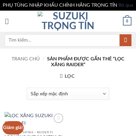
PHỤ TÙNG NHẬP KHẨU CHÍNH HÃNG TRỌNG TÍN
Bỏ qua
Bỏ
0
qua
nội
dung
Tìm
kiếm:
TRANG CHỦ
/
SẢN PHẨM ĐƯỢC GẮN THẺ “LỌC
XĂNG RAIDER”
LỌC
Giảm giá!
Add to
wishlist
PHỤ TÙNG SATRIA - RAIDER FI