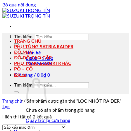
Bỏ qua nội dung
Tìm kiếm:
TRANG CHỦ
PHỤ TÙNG SATRIA RAIDER
ĐỒ MÁY
Liên hệ
ĐỒ ĐỘ CAO CẤP
08:00 - 17:00
PHỤ TÙNG SUZUKI KHÁC
0901966996
PÔ – CỔ
Độ xe
Giỏ hàng /
0,0
₫
0
Tìm kiếm:
Trang chủ
/
Sản phẩm được gắn thẻ “LỌC NHỚT RAIDER”
Lọc
Chưa có sản phẩm trong giỏ hàng.
Hiển thị tất cả 2 kết quả
Quay trở lại cửa hàng
0