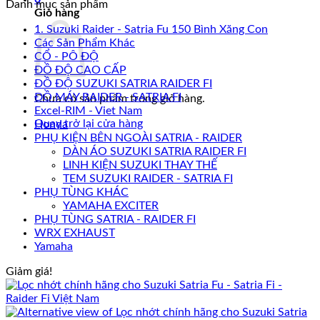
Danh mục sản phẩm
Giỏ hàng
1. Suzuki Raider - Satria Fu 150 Bình Xăng Con
Các Sản Phẩm Khác
CỔ - PÔ ĐỘ
ĐỒ ĐỘ CAO CẤP
ĐỒ ĐỘ SUZUKI SATRIA RAIDER FI
ĐỒ MÁY RAIDER - SATRIA FI
Chưa có sản phẩm trong giỏ hàng.
Excel-RIM - Viet Nam
Quay trở lại cửa hàng
Honda
PHỤ KIỆN BÊN NGOÀI SATRIA - RAIDER
DÀN ÁO SUZUKI SATRIA RAIDER FI
LINH KIỆN SUZUKI THAY THẾ
TEM SUZUKI RAIDER - SATRIA FI
PHỤ TÙNG KHÁC
YAMAHA EXCITER
PHỤ TÙNG SATRIA - RAIDER FI
WRX EXHAUST
Yamaha
Giảm giá!