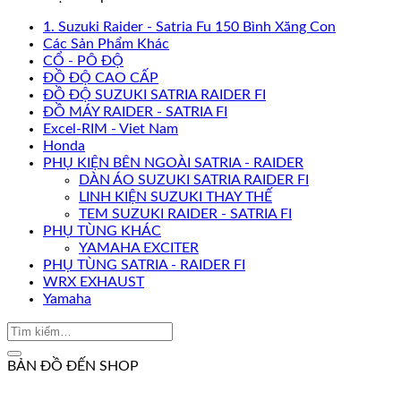
1. Suzuki Raider - Satria Fu 150 Bình Xăng Con
Các Sản Phẩm Khác
CỔ - PÔ ĐỘ
ĐỒ ĐỘ CAO CẤP
ĐỒ ĐỘ SUZUKI SATRIA RAIDER FI
ĐỒ MÁY RAIDER - SATRIA FI
Excel-RIM - Viet Nam
Honda
PHỤ KIỆN BÊN NGOÀI SATRIA - RAIDER
DÀN ÁO SUZUKI SATRIA RAIDER FI
LINH KIỆN SUZUKI THAY THẾ
TEM SUZUKI RAIDER - SATRIA FI
PHỤ TÙNG KHÁC
YAMAHA EXCITER
PHỤ TÙNG SATRIA - RAIDER FI
WRX EXHAUST
Yamaha
BẢN ĐỒ ĐẾN SHOP