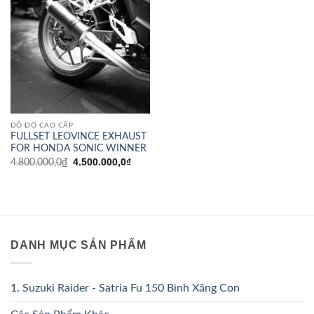
ĐỒ ĐỘ CAO CẤP
FULLSET LEOVINCE EXHAUST
FOR HONDA SONIC WINNER
Giá
Giá
4.500.000,0
₫
4.800.000,0
₫
gốc
hiện
là:
tại
4.800.000,0₫.
là:
4.500.000,0₫.
DANH MỤC SẢN PHẨM
1. Suzuki Raider - Satria Fu 150 Bình Xăng Con