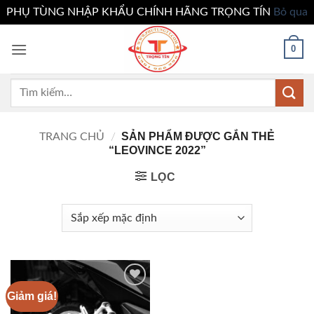
PHỤ TÙNG NHẬP KHẨU CHÍNH HÃNG TRỌNG TÍN
Bỏ qua
Bỏ
0
qua
nội
dung
Tìm
kiếm:
SẢN PHẨM ĐƯỢC GẮN THẺ
TRANG CHỦ
/
“LEOVINCE 2022”
LỌC
Giảm giá!
Add to
wishlist