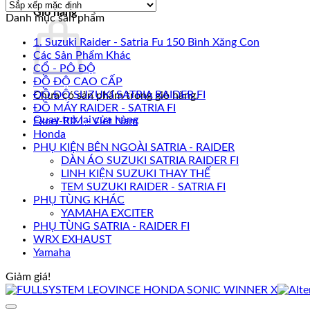
Giỏ hàng
Danh mục sản phẩm
1. Suzuki Raider - Satria Fu 150 Bình Xăng Con
Các Sản Phẩm Khác
CỔ - PÔ ĐỘ
ĐỒ ĐỘ CAO CẤP
ĐỒ ĐỘ SUZUKI SATRIA RAIDER FI
Chưa có sản phẩm trong giỏ hàng.
ĐỒ MÁY RAIDER - SATRIA FI
Quay trở lại cửa hàng
Excel-RIM - Viet Nam
Honda
PHỤ KIỆN BÊN NGOÀI SATRIA - RAIDER
DÀN ÁO SUZUKI SATRIA RAIDER FI
LINH KIỆN SUZUKI THAY THẾ
TEM SUZUKI RAIDER - SATRIA FI
PHỤ TÙNG KHÁC
YAMAHA EXCITER
PHỤ TÙNG SATRIA - RAIDER FI
WRX EXHAUST
Yamaha
Giảm giá!