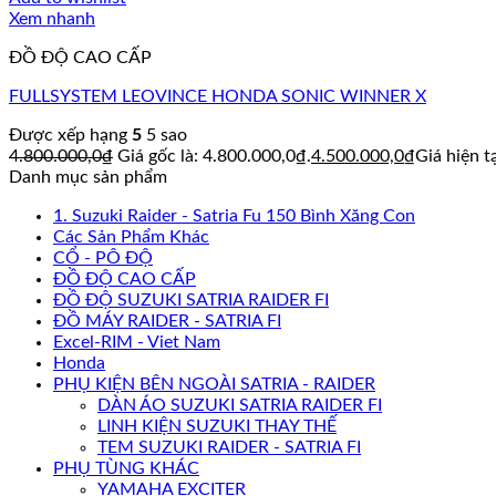
Xem nhanh
ĐỒ ĐỘ CAO CẤP
FULLSYSTEM LEOVINCE HONDA SONIC WINNER X
Được xếp hạng
5
5 sao
4.800.000,0
₫
Giá gốc là: 4.800.000,0₫.
4.500.000,0
₫
Giá hiện t
Danh mục sản phẩm
1. Suzuki Raider - Satria Fu 150 Bình Xăng Con
Các Sản Phẩm Khác
CỔ - PÔ ĐỘ
ĐỒ ĐỘ CAO CẤP
ĐỒ ĐỘ SUZUKI SATRIA RAIDER FI
ĐỒ MÁY RAIDER - SATRIA FI
Excel-RIM - Viet Nam
Honda
PHỤ KIỆN BÊN NGOÀI SATRIA - RAIDER
DÀN ÁO SUZUKI SATRIA RAIDER FI
LINH KIỆN SUZUKI THAY THẾ
TEM SUZUKI RAIDER - SATRIA FI
PHỤ TÙNG KHÁC
YAMAHA EXCITER