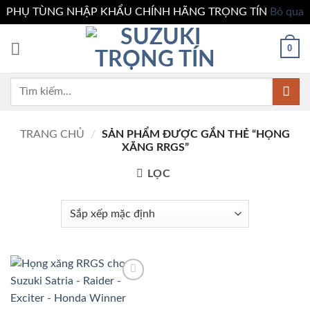
PHỤ TÙNG NHẬP KHẨU CHÍNH HÃNG TRỌNG TÍN
Bỏ qua
Bỏ
0
qua
nội
dung
Tìm
kiếm:
TRANG CHỦ
/
SẢN PHẨM ĐƯỢC GẮN THẺ “HỌNG
XĂNG RRGS”
LỌC
Add to
wishlist