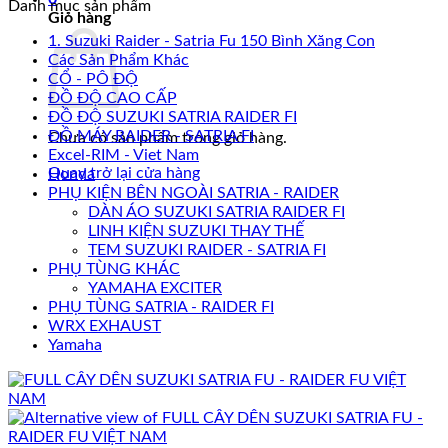
Danh mục sản phẩm
Giỏ hàng
1. Suzuki Raider - Satria Fu 150 Bình Xăng Con
Các Sản Phẩm Khác
CỔ - PÔ ĐỘ
ĐỒ ĐỘ CAO CẤP
ĐỒ ĐỘ SUZUKI SATRIA RAIDER FI
ĐỒ MÁY RAIDER - SATRIA FI
Chưa có sản phẩm trong giỏ hàng.
Excel-RIM - Viet Nam
Quay trở lại cửa hàng
Honda
PHỤ KIỆN BÊN NGOÀI SATRIA - RAIDER
DÀN ÁO SUZUKI SATRIA RAIDER FI
LINH KIỆN SUZUKI THAY THẾ
TEM SUZUKI RAIDER - SATRIA FI
PHỤ TÙNG KHÁC
YAMAHA EXCITER
PHỤ TÙNG SATRIA - RAIDER FI
WRX EXHAUST
Yamaha