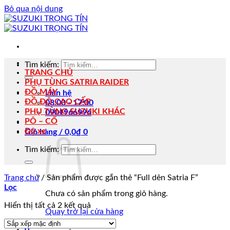
Bỏ qua nội dung
Tìm kiếm:
TRANG CHỦ
PHỤ TÙNG SATRIA RAIDER
ĐỒ MÁY
Liên hệ
ĐỒ ĐỘ CAO CẤP
08:00 - 17:00
PHỤ TÙNG SUZUKI KHÁC
0901966996
PÔ – CỔ
Độ xe
Giỏ hàng /
0,0
₫
0
Tìm kiếm:
Trang chủ
/
Sản phẩm được gắn thẻ “Full dên Satria F”
Lọc
Chưa có sản phẩm trong giỏ hàng.
Hiển thị tất cả 2 kết quả
Quay trở lại cửa hàng
0