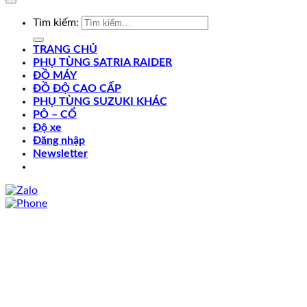
Tìm kiếm:
TRANG CHỦ
PHỤ TÙNG SATRIA RAIDER
ĐỒ MÁY
ĐỒ ĐỘ CAO CẤP
PHỤ TÙNG SUZUKI KHÁC
PÔ – CỔ
Độ xe
Đăng nhập
Newsletter