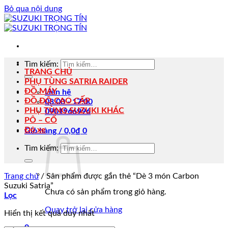
Bỏ qua nội dung
Tìm kiếm:
TRANG CHỦ
PHỤ TÙNG SATRIA RAIDER
ĐỒ MÁY
Liên hệ
ĐỒ ĐỘ CAO CẤP
08:00 - 17:00
PHỤ TÙNG SUZUKI KHÁC
0901966996
PÔ – CỔ
Độ xe
Giỏ hàng /
0,0
₫
0
Tìm kiếm:
Trang chủ
/
Sản phẩm được gắn thẻ “Dè 3 món Carbon
Suzuki Satria”
Chưa có sản phẩm trong giỏ hàng.
Lọc
Quay trở lại cửa hàng
Hiển thị kết quả duy nhất
0