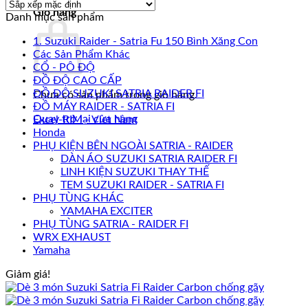
Giỏ hàng
Danh mục sản phẩm
1. Suzuki Raider - Satria Fu 150 Bình Xăng Con
Các Sản Phẩm Khác
CỔ - PÔ ĐỘ
ĐỒ ĐỘ CAO CẤP
ĐỒ ĐỘ SUZUKI SATRIA RAIDER FI
Chưa có sản phẩm trong giỏ hàng.
ĐỒ MÁY RAIDER - SATRIA FI
Quay trở lại cửa hàng
Excel-RIM - Viet Nam
Honda
PHỤ KIỆN BÊN NGOÀI SATRIA - RAIDER
DÀN ÁO SUZUKI SATRIA RAIDER FI
LINH KIỆN SUZUKI THAY THẾ
TEM SUZUKI RAIDER - SATRIA FI
PHỤ TÙNG KHÁC
YAMAHA EXCITER
PHỤ TÙNG SATRIA - RAIDER FI
WRX EXHAUST
Yamaha
Giảm giá!