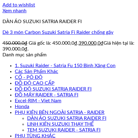
Add to wishlist
Xem nhanh
DÀN ÁO SUZUKI SATRIA RAIDER FI
Dè 3 món Carbon Suzuki Satria Fi Raider chống gãy
450.000,0
₫
Giá gốc là: 450.000,0₫.
390.000,0
₫
Giá hiện tại là:
390.000,0₫.
Danh mục sản phẩm
1. Suzuki Raider - Satria Fu 150 Bình Xăng Con
Các Sản Phẩm Khác
CỔ - PÔ ĐỘ
ĐỒ ĐỘ CAO CẤP
ĐỒ ĐỘ SUZUKI SATRIA RAIDER FI
ĐỒ MÁY RAIDER - SATRIA FI
Excel-RIM - Viet Nam
Honda
PHỤ KIỆN BÊN NGOÀI SATRIA - RAIDER
DÀN ÁO SUZUKI SATRIA RAIDER FI
LINH KIỆN SUZUKI THAY THẾ
TEM SUZUKI RAIDER - SATRIA FI
PHỤ TÙNG KHÁC